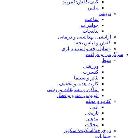
کیف/کفش/کمربند
لباس
تزیینی
ساعت
جواهرات
بدلیجات
آرایشی، بهداشتی و درمانی
کفش و لباس بچه
وسایل بچه و اسباب بازی
سرگرمی و فراغت
بلیط
ورزشی
کنسرت
تئاتر و سینما
کارت هدیه و تخفیف
اماکن و مسابقات ورزشی
اتوبوس، مترو و قطار
کتاب و مجله
ادبی
تاریخی
مذهبی
مجلات
دوچرخه/اسکیت/اسکوتر
حیوانات