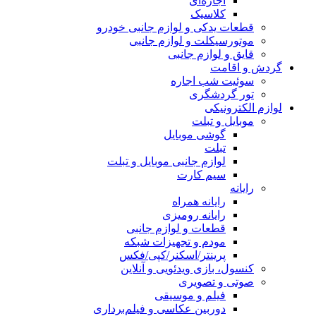
اجاره‌ای
کلاسیک
قطعات یدکی و لوازم جانبی خودرو
موتورسیکلت و لوازم جانبی
قایق و لوازم جانبی
گردش و اقامت
سوئیت شب اجاره
تور گردشگری
لوازم الکترونیکی
موبایل و تبلت
گوشی موبایل
تبلت
لوازم جانبی موبایل و تبلت
سیم کارت
رایانه
رایانه همراه
رایانه رومیزی
قطعات و لوازم جانبی
مودم و تجهیزات شبکه
پرینتر/اسکنر/کپی/فکس
کنسول، بازی‌ ویدئویی و آنلاین
صوتی و تصویری
فیلم و موسیقی
دوربین عکاسی و فیلم‌برداری