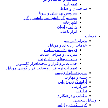
تعمیرات
ساختمان و حیاط
سرویس بهداشتی و سونا
سیستم گرمایشی سرمایشی و گاز
آشپزخانه
حیاط و ایوان
ابزار باغبانی
خدمات
پذیرایی/مراسم
خدمات رایانه‌ای و موبایل
فروش دامنه و سایت
میزبانی و طراحی سایت
خدمات پهنای باند اینترنت
خدمات نرم‌افزار و سخت‌افزار کامپیوتر
تعمیرات نرم‌افزار و سخت‌افزار گوشی موبایل
مالی/حسابداری/بیمه
پیشه و مهارت
آرایشگری و زیبایی
سرگرمی
نظافت
باغبانی و درختکاری
وسایل شخصی
کیف، کفش و لباس