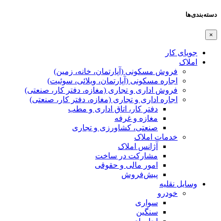
دسته‌بندی‌ها
×
جویای کار
املاک
فروش مسکونی (آپارتمان، خانه، زمین)
اجاره مسکونی (آپارتمان، ویلائی، سوئیت)
فروش اداری و تجاری (مغازه، دفتر کار، صنعتی)
اجاره اداری و تجاری (مغازه، دفتر کار، صنعتی)
دفتر کار، اتاق اداری و مطب
مغازه و غرفه
صنعتی،‌ کشاورزی و تجاری
خدمات املاک
آژانس املاک
مشارکت در ساخت
امور مالی و حقوقی
پیش‌فروش
وسایل نقلیه
خودرو
سواری
سنگین