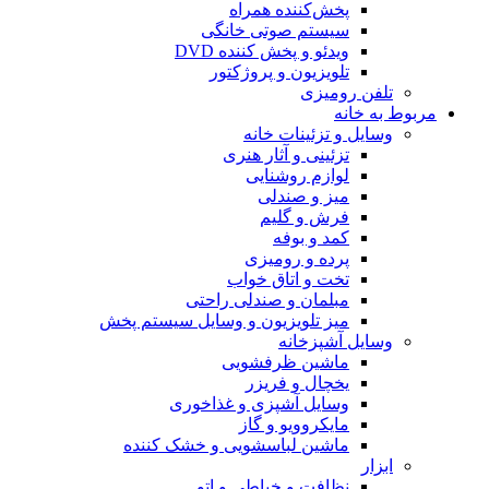
پخش‌کننده همراه
سیستم صوتی خانگی
ویدئو و پخش کننده DVD
تلویزیون و پروژکتور
تلفن رومیزی
مربوط به خانه
وسایل و تزئینات خانه
تزئینی و آثار هنری
لوازم روشنایی
میز و صندلی
فرش و گلیم
کمد و بوفه
پرده و رومیزی
تخت و اتاق خواب
مبلمان و صندلی راحتی
میز تلویزیون و وسایل سیستم پخش
وسایل آشپزخانه
ماشین ظرفشویی
یخچال و فریزر
وسایل آشپزی و غذاخوری
مایکروویو و گاز
ماشین لباسشویی و خشک کننده
ابزار
نظافت و خیاطی و اتو