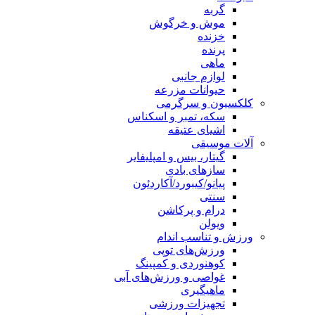
گربه
موش و خرگوش
خزنده
پرنده
ماهی
لوازم جانبی
حیوانات مزرعه
کلکسیون و سرگرمی
سکه، تمبر و اسکناس
اشیای عتیقه
آلات موسیقی
گیتار، بیس و امپلیفایر
سازهای بادی
پیانو/کیبورد/آکاردئون
سنتی
درام و پرکاشن
ویولن
ورزش و تناسب اندام
ورزش‌های توپی
کوهنوردی و کمپینگ
غواصی و ورزش‌های آبی
ماهیگیری
تجهیزات ورزشی