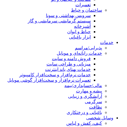
تعمیرات
ساختمان و حیاط
سرویس بهداشتی و سونا
سیستم گرمایشی سرمایشی و گاز
آشپزخانه
حیاط و ایوان
ابزار باغبانی
خدمات
پذیرایی/مراسم
خدمات رایانه‌ای و موبایل
فروش دامنه و سایت
میزبانی و طراحی سایت
خدمات پهنای باند اینترنت
خدمات نرم‌افزار و سخت‌افزار کامپیوتر
تعمیرات نرم‌افزار و سخت‌افزار گوشی موبایل
مالی/حسابداری/بیمه
پیشه و مهارت
آرایشگری و زیبایی
سرگرمی
نظافت
باغبانی و درختکاری
وسایل شخصی
کیف، کفش و لباس