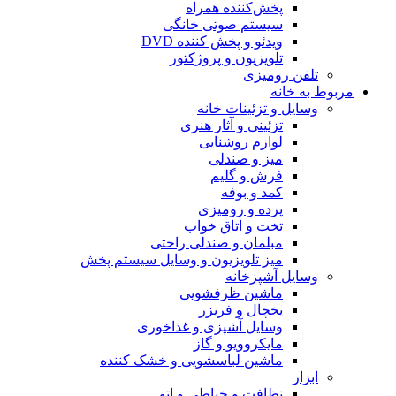
پخش‌کننده همراه
سیستم صوتی خانگی
ویدئو و پخش کننده DVD
تلویزیون و پروژکتور
تلفن رومیزی
مربوط به خانه
وسایل و تزئینات خانه
تزئینی و آثار هنری
لوازم روشنایی
میز و صندلی
فرش و گلیم
کمد و بوفه
پرده و رومیزی
تخت و اتاق خواب
مبلمان و صندلی راحتی
میز تلویزیون و وسایل سیستم پخش
وسایل آشپزخانه
ماشین ظرفشویی
یخچال و فریزر
وسایل آشپزی و غذاخوری
مایکروویو و گاز
ماشین لباسشویی و خشک کننده
ابزار
نظافت و خیاطی و اتو