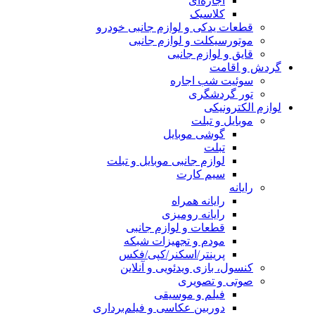
اجاره‌ای
کلاسیک
قطعات یدکی و لوازم جانبی خودرو
موتورسیکلت و لوازم جانبی
قایق و لوازم جانبی
گردش و اقامت
سوئیت شب اجاره
تور گردشگری
لوازم الکترونیکی
موبایل و تبلت
گوشی موبایل
تبلت
لوازم جانبی موبایل و تبلت
سیم کارت
رایانه
رایانه همراه
رایانه رومیزی
قطعات و لوازم جانبی
مودم و تجهیزات شبکه
پرینتر/اسکنر/کپی/فکس
کنسول، بازی‌ ویدئویی و آنلاین
صوتی و تصویری
فیلم و موسیقی
دوربین عکاسی و فیلم‌برداری