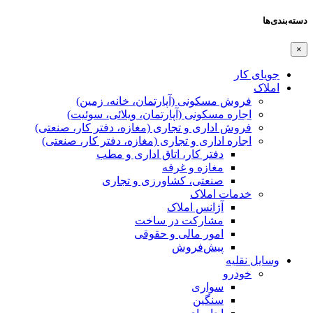
دسته‌بندی‌ها
×
جویای کار
املاک
فروش مسکونی (آپارتمان، خانه، زمین)
اجاره مسکونی (آپارتمان، ویلائی، سوئیت)
فروش اداری و تجاری (مغازه، دفتر کار، صنعتی)
اجاره اداری و تجاری (مغازه، دفتر کار، صنعتی)
دفتر کار، اتاق اداری و مطب
مغازه و غرفه
صنعتی،‌ کشاورزی و تجاری
خدمات املاک
آژانس املاک
مشارکت در ساخت
امور مالی و حقوقی
پیش‌فروش
وسایل نقلیه
خودرو
سواری
سنگین