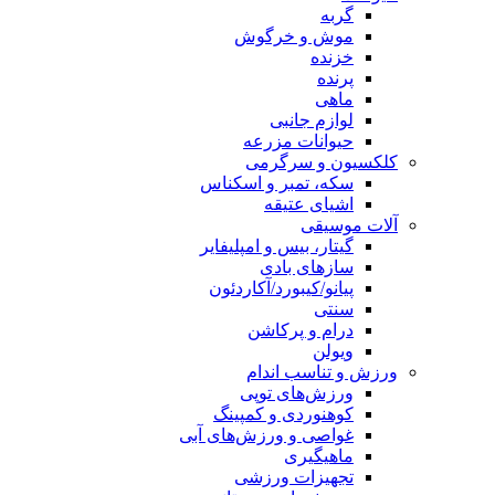
گربه
موش و خرگوش
خزنده
پرنده
ماهی
لوازم جانبی
حیوانات مزرعه
کلکسیون و سرگرمی
سکه، تمبر و اسکناس
اشیای عتیقه
آلات موسیقی
گیتار، بیس و امپلیفایر
سازهای بادی
پیانو/کیبورد/آکاردئون
سنتی
درام و پرکاشن
ویولن
ورزش و تناسب اندام
ورزش‌های توپی
کوهنوردی و کمپینگ
غواصی و ورزش‌های آبی
ماهیگیری
تجهیزات ورزشی