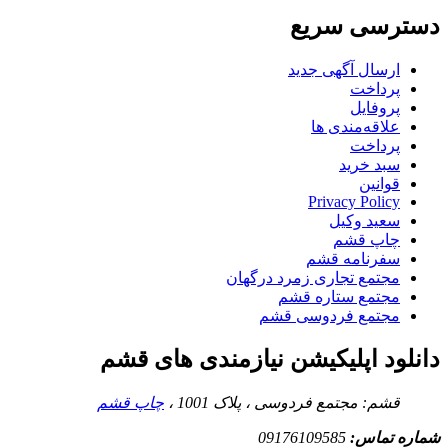
دسترسی سریع
ارسال آگهی جدید
پرداخت
پروفایل
علاقه‌مندی ها
پرداخت
سبد خرید
قوانین
Privacy Policy
سعید وکیل
چاپ قشم
سفرنامه قشم
مجتمع تجاری زمرد درگهان
مجتمع ستاره قشم
مجتمع فردوسی قشم
دانلود اپلیکیشن نیازمندی های قشم
قشم: مجتمع فردوسی ، پلاک 1001 ،
چاپ قشم
شماره تماس:
09176109585