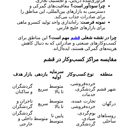
فرآوری‌شده دریایی، و لجستیک تجاری.
چرا سودآور است؟
معافیت‌های گمرکی و
دسترسی به بازارهای بین‌المللی، این مناطق را
برای صادرات جذاب می‌کند.
نمونه فرصت
: راه‌اندازی واحد تولید کنسرو ماهی
برای بازارهای خلیج فارس.
چرا در نقشه شغلی
قشم
مهم است؟
این مناطق برای
کسب‌وکارهای صنعتی و صادراتی که به دنبال کاهش
هزینه‌های گمرکی هستند، ایده‌آل‌اند.
مقایسه مراکز کسب‌وکار در قشم
سرمایه
منطقه
نوع کسب‌وکار
بازدهی
بازار هدف
اولیه
خرده‌فروشی،
متوسط
گردشگران
شهر قشم
گردشگری،
سریع
تا بالا
و ساکنان
خدمات
تجارت عمده،
متوسط
تاجران و
درگهان
سریع
خرده‌فروشی
تا بالا
گردشگران
بوم‌گردی،
گردشگران
روستاهای
پایین تا
صیادی،
متوسط
داخلی و
ساحلی
متوسط
گردشگری
خارجی