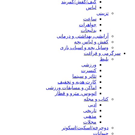
کیف/کفش/کمربند
لباس
تزیینی
ساعت
جواهرات
بدلیجات
آرایشی، بهداشتی و درمانی
کفش و لباس بچه
وسایل بچه و اسباب بازی
سرگرمی و فراغت
بلیط
ورزشی
کنسرت
تئاتر و سینما
کارت هدیه و تخفیف
اماکن و مسابقات ورزشی
اتوبوس، مترو و قطار
کتاب و مجله
ادبی
تاریخی
مذهبی
مجلات
دوچرخه/اسکیت/اسکوتر
حیوانات