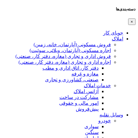
دسته‌بندی‌ها
×
جویای کار
املاک
فروش مسکونی (آپارتمان، خانه، زمین)
اجاره مسکونی (آپارتمان، ویلائی، سوئیت)
فروش اداری و تجاری (مغازه، دفتر کار، صنعتی)
اجاره اداری و تجاری (مغازه، دفتر کار، صنعتی)
دفتر کار، اتاق اداری و مطب
مغازه و غرفه
صنعتی،‌ کشاورزی و تجاری
خدمات املاک
آژانس املاک
مشارکت در ساخت
امور مالی و حقوقی
پیش‌فروش
وسایل نقلیه
خودرو
سواری
سنگین