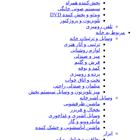
پخش‌کننده همراه
سیستم صوتی خانگی
ویدئو و پخش کننده DVD
تلویزیون و پروژکتور
تلفن رومیزی
مربوط به خانه
وسایل و تزئینات خانه
تزئینی و آثار هنری
لوازم روشنایی
میز و صندلی
فرش و گلیم
کمد و بوفه
پرده و رومیزی
تخت و اتاق خواب
مبلمان و صندلی راحتی
میز تلویزیون و وسایل سیستم پخش
وسایل آشپزخانه
ماشین ظرفشویی
یخچال و فریزر
وسایل آشپزی و غذاخوری
مایکروویو و گاز
ماشین لباسشویی و خشک کننده
ابزار
نظافت و خیاطی و اتو