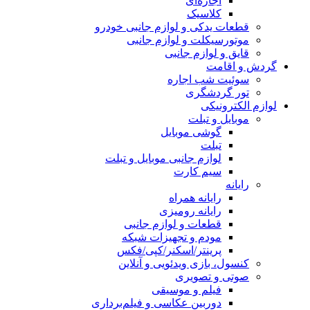
اجاره‌ای
کلاسیک
قطعات یدکی و لوازم جانبی خودرو
موتورسیکلت و لوازم جانبی
قایق و لوازم جانبی
گردش و اقامت
سوئیت شب اجاره
تور گردشگری
لوازم الکترونیکی
موبایل و تبلت
گوشی موبایل
تبلت
لوازم جانبی موبایل و تبلت
سیم کارت
رایانه
رایانه همراه
رایانه رومیزی
قطعات و لوازم جانبی
مودم و تجهیزات شبکه
پرینتر/اسکنر/کپی/فکس
کنسول، بازی‌ ویدئویی و آنلاین
صوتی و تصویری
فیلم و موسیقی
دوربین عکاسی و فیلم‌برداری