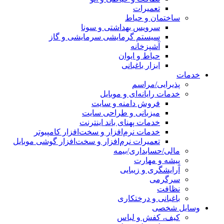
تعمیرات
ساختمان و حیاط
سرویس بهداشتی و سونا
سیستم گرمایشی سرمایشی و گاز
آشپزخانه
حیاط و ایوان
ابزار باغبانی
خدمات
پذیرایی/مراسم
خدمات رایانه‌ای و موبایل
فروش دامنه و سایت
میزبانی و طراحی سایت
خدمات پهنای باند اینترنت
خدمات نرم‌افزار و سخت‌افزار کامپیوتر
تعمیرات نرم‌افزار و سخت‌افزار گوشی موبایل
مالی/حسابداری/بیمه
پیشه و مهارت
آرایشگری و زیبایی
سرگرمی
نظافت
باغبانی و درختکاری
وسایل شخصی
کیف، کفش و لباس