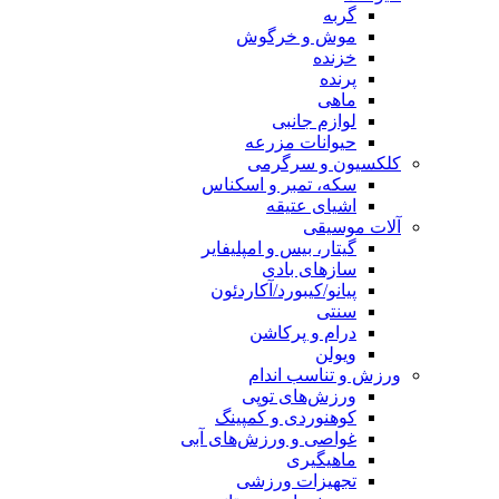
گربه
موش و خرگوش
خزنده
پرنده
ماهی
لوازم جانبی
حیوانات مزرعه
کلکسیون و سرگرمی
سکه، تمبر و اسکناس
اشیای عتیقه
آلات موسیقی
گیتار، بیس و امپلیفایر
سازهای بادی
پیانو/کیبورد/آکاردئون
سنتی
درام و پرکاشن
ویولن
ورزش و تناسب اندام
ورزش‌های توپی
کوهنوردی و کمپینگ
غواصی و ورزش‌های آبی
ماهیگیری
تجهیزات ورزشی