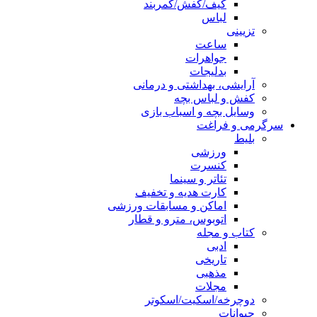
کیف/کفش/کمربند
لباس
تزیینی
ساعت
جواهرات
بدلیجات
آرایشی، بهداشتی و درمانی
کفش و لباس بچه
وسایل بچه و اسباب بازی
سرگرمی و فراغت
بلیط
ورزشی
کنسرت
تئاتر و سینما
کارت هدیه و تخفیف
اماکن و مسابقات ورزشی
اتوبوس، مترو و قطار
کتاب و مجله
ادبی
تاریخی
مذهبی
مجلات
دوچرخه/اسکیت/اسکوتر
حیوانات