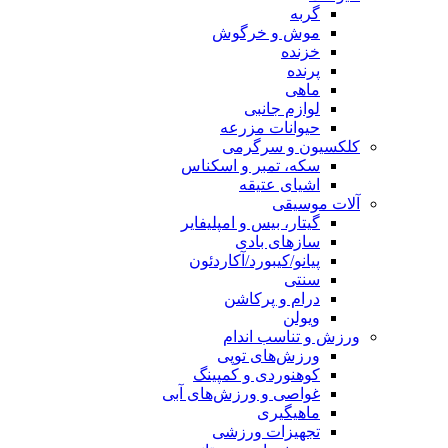
گربه
موش و خرگوش
خزنده
پرنده
ماهی
لوازم جانبی
حیوانات مزرعه
کلکسیون و سرگرمی
سکه، تمبر و اسکناس
اشیای عتیقه
آلات موسیقی
گیتار، بیس و امپلیفایر
سازهای بادی
پیانو/کیبورد/آکاردئون
سنتی
درام و پرکاشن
ویولن
ورزش و تناسب اندام
ورزش‌های توپی
کوهنوردی و کمپینگ
غواصی و ورزش‌های آبی
ماهیگیری
تجهیزات ورزشی