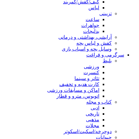
کیف/کفش/کمربند
لباس
تزیینی
ساعت
جواهرات
بدلیجات
آرایشی، بهداشتی و درمانی
کفش و لباس بچه
وسایل بچه و اسباب بازی
سرگرمی و فراغت
بلیط
ورزشی
کنسرت
تئاتر و سینما
کارت هدیه و تخفیف
اماکن و مسابقات ورزشی
اتوبوس، مترو و قطار
کتاب و مجله
ادبی
تاریخی
مذهبی
مجلات
دوچرخه/اسکیت/اسکوتر
حیوانات