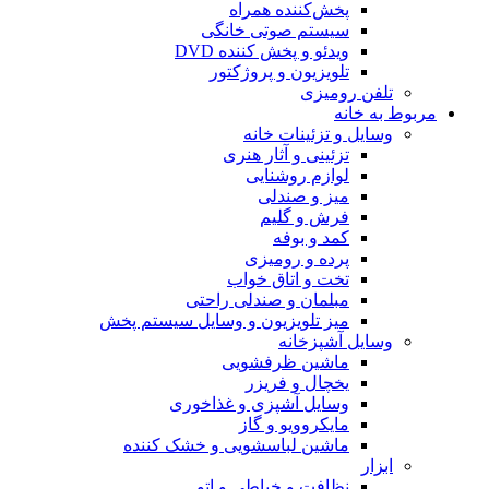
پخش‌کننده همراه
سیستم صوتی خانگی
ویدئو و پخش کننده DVD
تلویزیون و پروژکتور
تلفن رومیزی
مربوط به خانه
وسایل و تزئینات خانه
تزئینی و آثار هنری
لوازم روشنایی
میز و صندلی
فرش و گلیم
کمد و بوفه
پرده و رومیزی
تخت و اتاق خواب
مبلمان و صندلی راحتی
میز تلویزیون و وسایل سیستم پخش
وسایل آشپزخانه
ماشین ظرفشویی
یخچال و فریزر
وسایل آشپزی و غذاخوری
مایکروویو و گاز
ماشین لباسشویی و خشک کننده
ابزار
نظافت و خیاطی و اتو