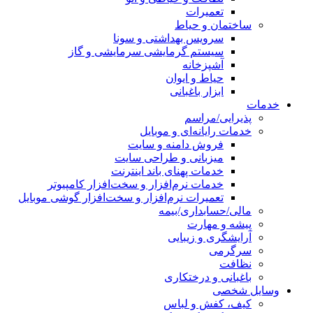
تعمیرات
ساختمان و حیاط
سرویس بهداشتی و سونا
سیستم گرمایشی سرمایشی و گاز
آشپزخانه
حیاط و ایوان
ابزار باغبانی
خدمات
پذیرایی/مراسم
خدمات رایانه‌ای و موبایل
فروش دامنه و سایت
میزبانی و طراحی سایت
خدمات پهنای باند اینترنت
خدمات نرم‌افزار و سخت‌افزار کامپیوتر
تعمیرات نرم‌افزار و سخت‌افزار گوشی موبایل
مالی/حسابداری/بیمه
پیشه و مهارت
آرایشگری و زیبایی
سرگرمی
نظافت
باغبانی و درختکاری
وسایل شخصی
کیف، کفش و لباس