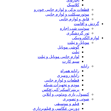
اجاره‌ای
کلاسیک
قطعات یدکی و لوازم جانبی خودرو
موتورسیکلت و لوازم جانبی
قایق و لوازم جانبی
گردش و اقامت
سوئیت شب اجاره
تور گردشگری
لوازم الکترونیکی
موبایل و تبلت
گوشی موبایل
تبلت
لوازم جانبی موبایل و تبلت
سیم کارت
رایانه
رایانه همراه
رایانه رومیزی
قطعات و لوازم جانبی
مودم و تجهیزات شبکه
پرینتر/اسکنر/کپی/فکس
کنسول، بازی‌ ویدئویی و آنلاین
صوتی و تصویری
فیلم و موسیقی
دوربین عکاسی و فیلم‌برداری