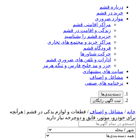
درباره قشم
خرید در قشم
موارد ضروری
مراکز اقامتی قشم
زندگی و اقامت در قشم
جزیره قشم را بشناسید
مراکز خرید و مجتمع های تجاری
فرودگاه قشم
حرکت شناورها
ادارات و تلفن های ضروری قشم
جزر و مد خلیج فارس و تنگه هرمز
سایت های پیشنهادی
مشاغل و اصناف
نرخنامه های صنفی
دسته‌بندی‌ها
ثبت اگهی رایگان
خانه
/
مشاغل و اصناف
/ قطعات و لوازم یدکی در قشم | هرآنچه
برای خودرو، موتور، قایق و دوچرخه نیاز دارید