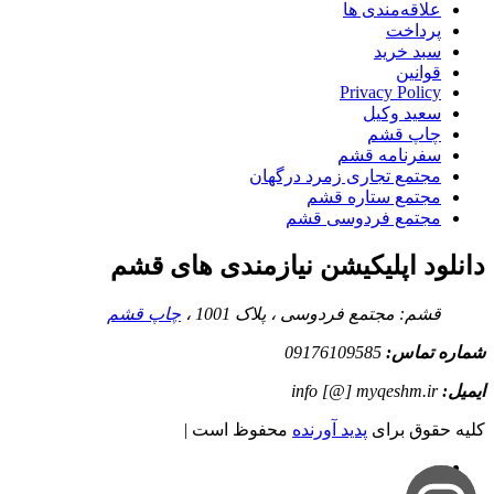
علاقه‌مندی ها
پرداخت
سبد خرید
قوانین
Privacy Policy
سعید وکیل
چاپ قشم
سفرنامه قشم
مجتمع تجاری زمرد درگهان
مجتمع ستاره قشم
مجتمع فردوسی قشم
دانلود اپلیکیشن نیازمندی های قشم
قشم: مجتمع فردوسی ، پلاک 1001 ،
چاپ قشم
شماره تماس:
09176109585
ایمیل:
info [@] myqeshm.ir
کلیه حقوق برای
پدید آورنده
محفوظ است |