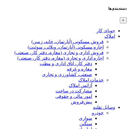
دسته‌بندی‌ها
×
جویای کار
املاک
فروش مسکونی (آپارتمان، خانه، زمین)
اجاره مسکونی (آپارتمان، ویلائی، سوئیت)
فروش اداری و تجاری (مغازه، دفتر کار، صنعتی)
اجاره اداری و تجاری (مغازه، دفتر کار، صنعتی)
دفتر کار، اتاق اداری و مطب
مغازه و غرفه
صنعتی،‌ کشاورزی و تجاری
خدمات املاک
آژانس املاک
مشارکت در ساخت
امور مالی و حقوقی
پیش‌فروش
وسایل نقلیه
خودرو
سواری
سنگین