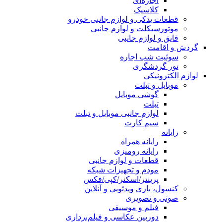
اجاره‌ای
کلاسیک
قطعات یدکی و لوازم جانبی خودرو
موتورسیکلت و لوازم جانبی
قایق و لوازم جانبی
گردش و اقامت
سوئیت شب اجاره
تور گردشگری
لوازم الکترونیکی
موبایل و تبلت
گوشی موبایل
تبلت
لوازم جانبی موبایل و تبلت
سیم کارت
رایانه
رایانه همراه
رایانه رومیزی
قطعات و لوازم جانبی
مودم و تجهیزات شبکه
پرینتر/اسکنر/کپی/فکس
کنسول، بازی‌ ویدئویی و آنلاین
صوتی و تصویری
فیلم و موسیقی
دوربین عکاسی و فیلم‌برداری