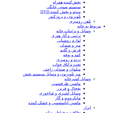
پخش‌کننده همراه
سیستم صوتی خانگی
ویدئو و پخش کننده DVD
تلویزیون و پروژکتور
تلفن رومیزی
مربوط به خانه
وسایل و تزئینات خانه
تزئینی و آثار هنری
لوازم روشنایی
میز و صندلی
فرش و گلیم
کمد و بوفه
پرده و رومیزی
تخت و اتاق خواب
مبلمان و صندلی راحتی
میز تلویزیون و وسایل سیستم پخش
وسایل آشپزخانه
ماشین ظرفشویی
یخچال و فریزر
وسایل آشپزی و غذاخوری
مایکروویو و گاز
ماشین لباسشویی و خشک کننده
ابزار
نظافت و خیاطی و اتو