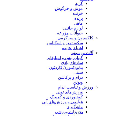
گربه
موش و خرگوش
خزنده
پرنده
ماهی
لوازم جانبی
حیوانات مزرعه
کلکسیون و سرگرمی
سکه، تمبر و اسکناس
اشیای عتیقه
آلات موسیقی
گیتار، بیس و امپلیفایر
سازهای بادی
پیانو/کیبورد/آکاردئون
سنتی
درام و پرکاشن
ویولن
ورزش و تناسب اندام
ورزش‌های توپی
کوهنوردی و کمپینگ
غواصی و ورزش‌های آبی
ماهیگیری
تجهیزات ورزشی