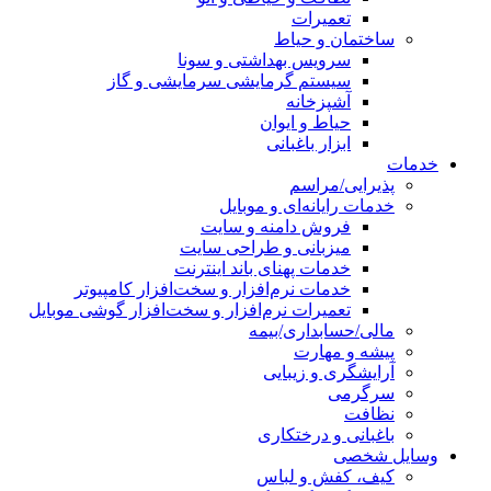
تعمیرات
ساختمان و حیاط
سرویس بهداشتی و سونا
سیستم گرمایشی سرمایشی و گاز
آشپزخانه
حیاط و ایوان
ابزار باغبانی
خدمات
پذیرایی/مراسم
خدمات رایانه‌ای و موبایل
فروش دامنه و سایت
میزبانی و طراحی سایت
خدمات پهنای باند اینترنت
خدمات نرم‌افزار و سخت‌افزار کامپیوتر
تعمیرات نرم‌افزار و سخت‌افزار گوشی موبایل
مالی/حسابداری/بیمه
پیشه و مهارت
آرایشگری و زیبایی
سرگرمی
نظافت
باغبانی و درختکاری
وسایل شخصی
کیف، کفش و لباس