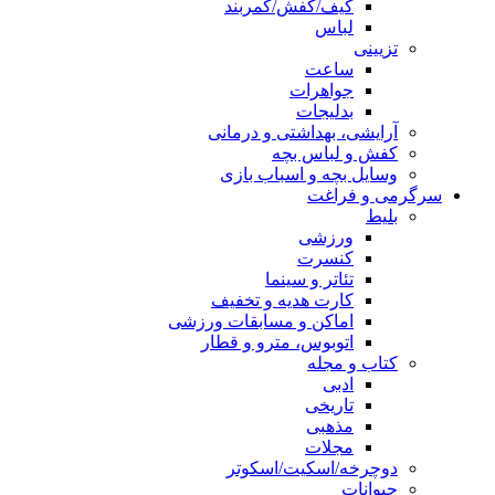
کیف/کفش/کمربند
لباس
تزیینی
ساعت
جواهرات
بدلیجات
آرایشی، بهداشتی و درمانی
کفش و لباس بچه
وسایل بچه و اسباب بازی
سرگرمی و فراغت
بلیط
ورزشی
کنسرت
تئاتر و سینما
کارت هدیه و تخفیف
اماکن و مسابقات ورزشی
اتوبوس، مترو و قطار
کتاب و مجله
ادبی
تاریخی
مذهبی
مجلات
دوچرخه/اسکیت/اسکوتر
حیوانات