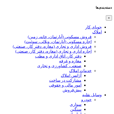
دسته‌بندی‌ها
×
جویای کار
املاک
فروش مسکونی (آپارتمان، خانه، زمین)
اجاره مسکونی (آپارتمان، ویلائی، سوئیت)
فروش اداری و تجاری (مغازه، دفتر کار، صنعتی)
اجاره اداری و تجاری (مغازه، دفتر کار، صنعتی)
دفتر کار، اتاق اداری و مطب
مغازه و غرفه
صنعتی،‌ کشاورزی و تجاری
خدمات املاک
آژانس املاک
مشارکت در ساخت
امور مالی و حقوقی
پیش‌فروش
وسایل نقلیه
خودرو
سواری
سنگین