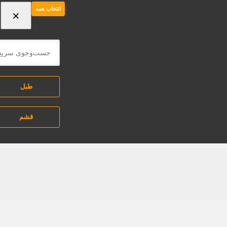
انتخاب همه
×
طبل
قشم