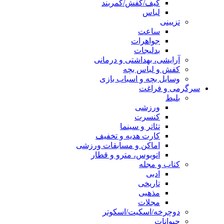
کیف/کفش/کمربند
لباس
تزیینی
ساعت
جواهرات
بدلیجات
آرایشی، بهداشتی و درمانی
کفش و لباس بچه
وسایل بچه و اسباب بازی
سرگرمی و فراغت
بلیط
ورزشی
کنسرت
تئاتر و سینما
کارت هدیه و تخفیف
اماکن و مسابقات ورزشی
اتوبوس، مترو و قطار
کتاب و مجله
ادبی
تاریخی
مذهبی
مجلات
دوچرخه/اسکیت/اسکوتر
حیوانات