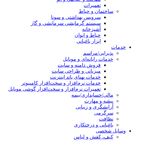
تعمیرات
ساختمان و حیاط
سرویس بهداشتی و سونا
سیستم گرمایشی سرمایشی و گاز
آشپزخانه
حیاط و ایوان
ابزار باغبانی
خدمات
پذیرایی/مراسم
خدمات رایانه‌ای و موبایل
فروش دامنه و سایت
میزبانی و طراحی سایت
خدمات پهنای باند اینترنت
خدمات نرم‌افزار و سخت‌افزار کامپیوتر
تعمیرات نرم‌افزار و سخت‌افزار گوشی موبایل
مالی/حسابداری/بیمه
پیشه و مهارت
آرایشگری و زیبایی
سرگرمی
نظافت
باغبانی و درختکاری
وسایل شخصی
کیف، کفش و لباس