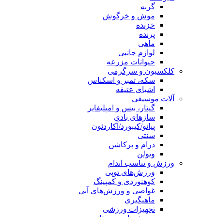
گربه
موش و خرگوش
خزنده
پرنده
ماهی
لوازم جانبی
حیوانات مزرعه
کلکسیون و سرگرمی
سکه، تمبر و اسکناس
اشیای عتیقه
آلات موسیقی
گیتار، بیس و امپلیفایر
سازهای بادی
پیانو/کیبورد/آکاردئون
سنتی
درام و پرکاشن
ویولن
ورزش و تناسب اندام
ورزش‌های توپی
کوهنوردی و کمپینگ
غواصی و ورزش‌های آبی
ماهیگیری
تجهیزات ورزشی