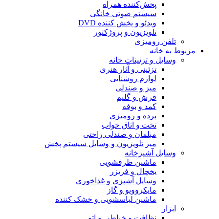
پخش‌کننده همراه
سیستم صوتی خانگی
ویدئو و پخش کننده DVD
تلویزیون و پروژکتور
تلفن رومیزی
مربوط به خانه
وسایل و تزئینات خانه
تزئینی و آثار هنری
لوازم روشنایی
میز و صندلی
فرش و گلیم
کمد و بوفه
پرده و رومیزی
تخت و اتاق خواب
مبلمان و صندلی راحتی
میز تلویزیون و وسایل سیستم پخش
وسایل آشپزخانه
ماشین ظرفشویی
یخچال و فریزر
وسایل آشپزی و غذاخوری
مایکروویو و گاز
ماشین لباسشویی و خشک کننده
ابزار
نظافت و خیاطی و اتو