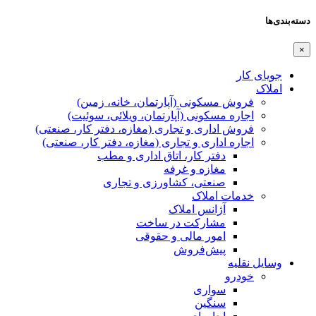
دسته‌بندی‌ها
×
جویای کار
املاک
فروش مسکونی (آپارتمان، خانه، زمین)
اجاره مسکونی (آپارتمان، ویلائی، سوئیت)
فروش اداری و تجاری (مغازه، دفتر کار، صنعتی)
اجاره اداری و تجاری (مغازه، دفتر کار، صنعتی)
دفتر کار، اتاق اداری و مطب
مغازه و غرفه
صنعتی،‌ کشاورزی و تجاری
خدمات املاک
آژانس املاک
مشارکت در ساخت
امور مالی و حقوقی
پیش‌فروش
وسایل نقلیه
خودرو
سواری
سنگین