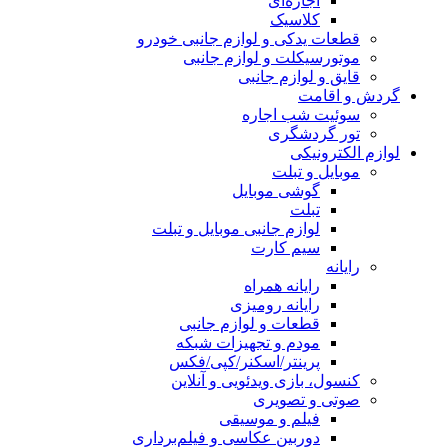
اجاره‌ای
کلاسیک
قطعات یدکی و لوازم جانبی خودرو
موتورسیکلت و لوازم جانبی
قایق و لوازم جانبی
گردش و اقامت
سوئیت شب اجاره
تور گردشگری
لوازم الکترونیکی
موبایل و تبلت
گوشی موبایل
تبلت
لوازم جانبی موبایل و تبلت
سیم کارت
رایانه
رایانه همراه
رایانه رومیزی
قطعات و لوازم جانبی
مودم و تجهیزات شبکه
پرینتر/اسکنر/کپی/فکس
کنسول، بازی‌ ویدئویی و آنلاین
صوتی و تصویری
فیلم و موسیقی
دوربین عکاسی و فیلم‌برداری