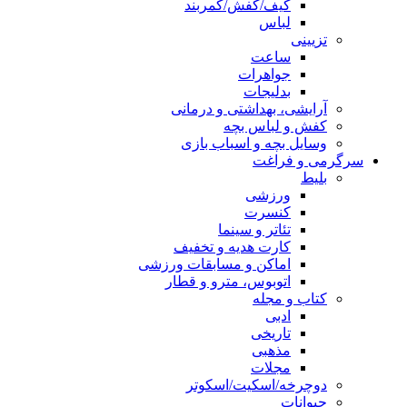
کیف/کفش/کمربند
لباس
تزیینی
ساعت
جواهرات
بدلیجات
آرایشی، بهداشتی و درمانی
کفش و لباس بچه
وسایل بچه و اسباب بازی
سرگرمی و فراغت
بلیط
ورزشی
کنسرت
تئاتر و سینما
کارت هدیه و تخفیف
اماکن و مسابقات ورزشی
اتوبوس، مترو و قطار
کتاب و مجله
ادبی
تاریخی
مذهبی
مجلات
دوچرخه/اسکیت/اسکوتر
حیوانات