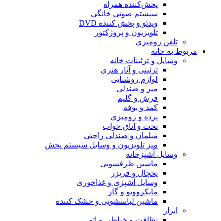
پخش‌کننده همراه
سیستم صوتی خانگی
ویدئو و پخش کننده DVD
تلویزیون و پروژکتور
تلفن رومیزی
مربوط به خانه
وسایل و تزئینات خانه
تزئینی و آثار هنری
لوازم روشنایی
میز و صندلی
فرش و گلیم
کمد و بوفه
پرده و رومیزی
تخت و اتاق خواب
مبلمان و صندلی راحتی
میز تلویزیون و وسایل سیستم پخش
وسایل آشپزخانه
ماشین ظرفشویی
یخچال و فریزر
وسایل آشپزی و غذاخوری
مایکروویو و گاز
ماشین لباسشویی و خشک کننده
ابزار
نظافت و خیاطی و اتو