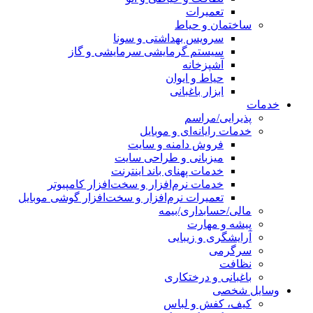
تعمیرات
ساختمان و حیاط
سرویس بهداشتی و سونا
سیستم گرمایشی سرمایشی و گاز
آشپزخانه
حیاط و ایوان
ابزار باغبانی
خدمات
پذیرایی/مراسم
خدمات رایانه‌ای و موبایل
فروش دامنه و سایت
میزبانی و طراحی سایت
خدمات پهنای باند اینترنت
خدمات نرم‌افزار و سخت‌افزار کامپیوتر
تعمیرات نرم‌افزار و سخت‌افزار گوشی موبایل
مالی/حسابداری/بیمه
پیشه و مهارت
آرایشگری و زیبایی
سرگرمی
نظافت
باغبانی و درختکاری
وسایل شخصی
کیف، کفش و لباس