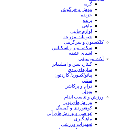
گربه
موش و خرگوش
خزنده
پرنده
ماهی
لوازم جانبی
حیوانات مزرعه
کلکسیون و سرگرمی
سکه، تمبر و اسکناس
اشیای عتیقه
آلات موسیقی
گیتار، بیس و امپلیفایر
سازهای بادی
پیانو/کیبورد/آکاردئون
سنتی
درام و پرکاشن
ویولن
ورزش و تناسب اندام
ورزش‌های توپی
کوهنوردی و کمپینگ
غواصی و ورزش‌های آبی
ماهیگیری
تجهیزات ورزشی