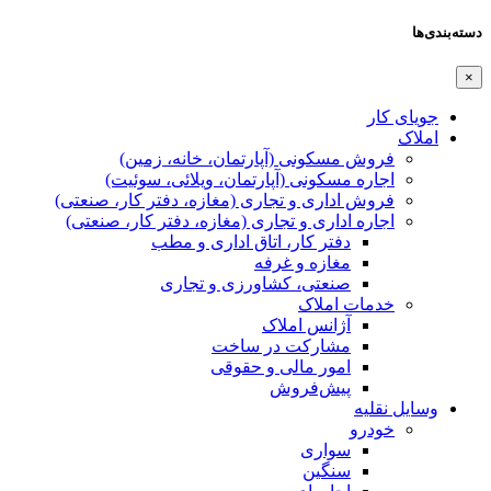
دسته‌بندی‌ها
×
جویای کار
املاک
فروش مسکونی (آپارتمان، خانه، زمین)
اجاره مسکونی (آپارتمان، ویلائی، سوئیت)
فروش اداری و تجاری (مغازه، دفتر کار، صنعتی)
اجاره اداری و تجاری (مغازه، دفتر کار، صنعتی)
دفتر کار، اتاق اداری و مطب
مغازه و غرفه
صنعتی،‌ کشاورزی و تجاری
خدمات املاک
آژانس املاک
مشارکت در ساخت
امور مالی و حقوقی
پیش‌فروش
وسایل نقلیه
خودرو
سواری
سنگین