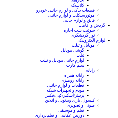
اجاره‌ای
کلاسیک
قطعات یدکی و لوازم جانبی خودرو
موتورسیکلت و لوازم جانبی
قایق و لوازم جانبی
گردش و اقامت
سوئیت شب اجاره
تور گردشگری
لوازم الکترونیکی
موبایل و تبلت
گوشی موبایل
تبلت
لوازم جانبی موبایل و تبلت
سیم کارت
رایانه
رایانه همراه
رایانه رومیزی
قطعات و لوازم جانبی
مودم و تجهیزات شبکه
پرینتر/اسکنر/کپی/فکس
کنسول، بازی‌ ویدئویی و آنلاین
صوتی و تصویری
فیلم و موسیقی
دوربین عکاسی و فیلم‌برداری