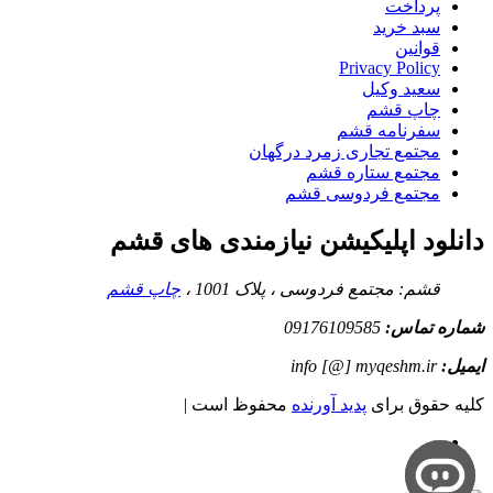
پرداخت
سبد خرید
قوانین
Privacy Policy
سعید وکیل
چاپ قشم
سفرنامه قشم
مجتمع تجاری زمرد درگهان
مجتمع ستاره قشم
مجتمع فردوسی قشم
دانلود اپلیکیشن نیازمندی های قشم
قشم: مجتمع فردوسی ، پلاک 1001 ،
چاپ قشم
شماره تماس:
09176109585
ایمیل:
info [@] myqeshm.ir
کلیه حقوق برای
پدید آورنده
محفوظ است |