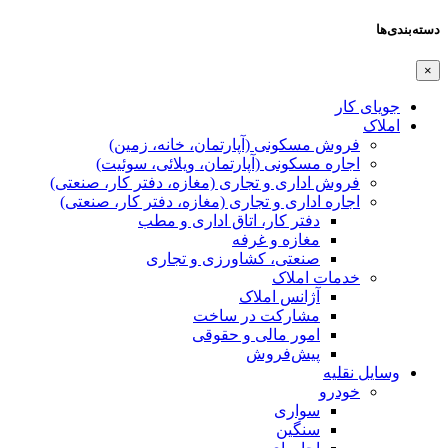
دسته‌بندی‌ها
×
جویای کار
املاک
فروش مسکونی (آپارتمان، خانه، زمین)
اجاره مسکونی (آپارتمان، ویلائی، سوئیت)
فروش اداری و تجاری (مغازه، دفتر کار، صنعتی)
اجاره اداری و تجاری (مغازه، دفتر کار، صنعتی)
دفتر کار، اتاق اداری و مطب
مغازه و غرفه
صنعتی،‌ کشاورزی و تجاری
خدمات املاک
آژانس املاک
مشارکت در ساخت
امور مالی و حقوقی
پیش‌فروش
وسایل نقلیه
خودرو
سواری
سنگین