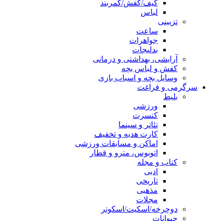
کیف/کفش/کمربند
لباس
تزیینی
ساعت
جواهرات
بدلیجات
آرایشی، بهداشتی و درمانی
کفش و لباس بچه
وسایل بچه و اسباب بازی
سرگرمی و فراغت
بلیط
ورزشی
کنسرت
تئاتر و سینما
کارت هدیه و تخفیف
اماکن و مسابقات ورزشی
اتوبوس، مترو و قطار
کتاب و مجله
ادبی
تاریخی
مذهبی
مجلات
دوچرخه/اسکیت/اسکوتر
حیوانات