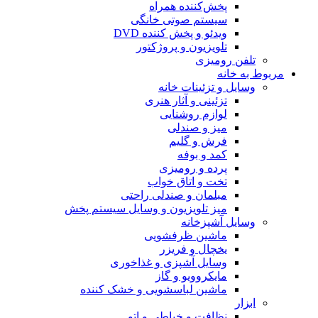
پخش‌کننده همراه
سیستم صوتی خانگی
ویدئو و پخش کننده DVD
تلویزیون و پروژکتور
تلفن رومیزی
مربوط به خانه
وسایل و تزئینات خانه
تزئینی و آثار هنری
لوازم روشنایی
میز و صندلی
فرش و گلیم
کمد و بوفه
پرده و رومیزی
تخت و اتاق خواب
مبلمان و صندلی راحتی
میز تلویزیون و وسایل سیستم پخش
وسایل آشپزخانه
ماشین ظرفشویی
یخچال و فریزر
وسایل آشپزی و غذاخوری
مایکروویو و گاز
ماشین لباسشویی و خشک کننده
ابزار
نظافت و خیاطی و اتو