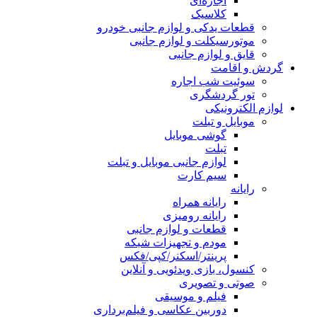
اجاره‌ای
کلاسیک
قطعات یدکی و لوازم جانبی خودرو
موتورسیکلت و لوازم جانبی
قایق و لوازم جانبی
گردش و اقامت
سوئیت شب اجاره
تور گردشگری
لوازم الکترونیکی
موبایل و تبلت
گوشی موبایل
تبلت
لوازم جانبی موبایل و تبلت
سیم کارت
رایانه
رایانه همراه
رایانه رومیزی
قطعات و لوازم جانبی
مودم و تجهیزات شبکه
پرینتر/اسکنر/کپی/فکس
کنسول، بازی‌ ویدئویی و آنلاین
صوتی و تصویری
فیلم و موسیقی
دوربین عکاسی و فیلم‌برداری