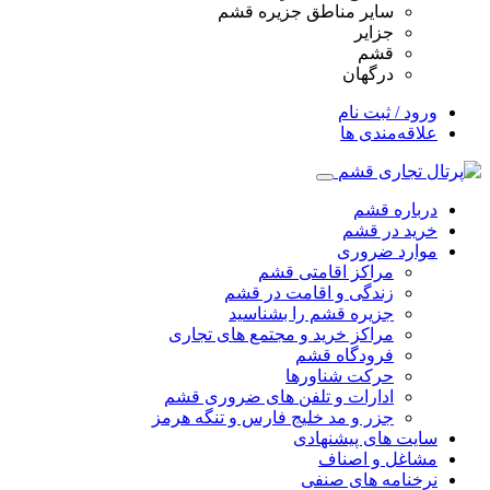
سایر مناطق جزیره قشم
جزایر
قشم
درگهان
ورود / ثبت نام
علاقه‌مندی ها
درباره قشم
خرید در قشم
موارد ضروری
مراکز اقامتی قشم
زندگی و اقامت در قشم
جزیره قشم را بشناسید
مراکز خرید و مجتمع های تجاری
فرودگاه قشم
حرکت شناورها
ادارات و تلفن های ضروری قشم
جزر و مد خلیج فارس و تنگه هرمز
سایت های پیشنهادی
مشاغل و اصناف
نرخنامه های صنفی