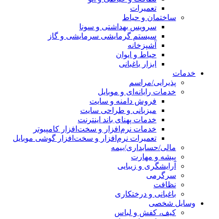
تعمیرات
ساختمان و حیاط
سرویس بهداشتی و سونا
سیستم گرمایشی سرمایشی و گاز
آشپزخانه
حیاط و ایوان
ابزار باغبانی
خدمات
پذیرایی/مراسم
خدمات رایانه‌ای و موبایل
فروش دامنه و سایت
میزبانی و طراحی سایت
خدمات پهنای باند اینترنت
خدمات نرم‌افزار و سخت‌افزار کامپیوتر
تعمیرات نرم‌افزار و سخت‌افزار گوشی موبایل
مالی/حسابداری/بیمه
پیشه و مهارت
آرایشگری و زیبایی
سرگرمی
نظافت
باغبانی و درختکاری
وسایل شخصی
کیف، کفش و لباس