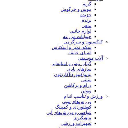
گربه
موش و خرگوش
خزنده
پرنده
ماهی
لوازم جانبی
حیوانات مزرعه
کلکسیون و سرگرمی
سکه، تمبر و اسکناس
اشیای عتیقه
آلات موسیقی
گیتار، بیس و امپلیفایر
سازهای بادی
پیانو/کیبورد/آکاردئون
سنتی
درام و پرکاشن
ویولن
ورزش و تناسب اندام
ورزش‌های توپی
کوهنوردی و کمپینگ
غواصی و ورزش‌های آبی
ماهیگیری
تجهیزات ورزشی