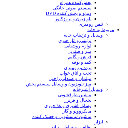
پخش‌کننده همراه
سیستم صوتی خانگی
ویدئو و پخش کننده DVD
تلویزیون و پروژکتور
تلفن رومیزی
مربوط به خانه
وسایل و تزئینات خانه
تزئینی و آثار هنری
لوازم روشنایی
میز و صندلی
فرش و گلیم
کمد و بوفه
پرده و رومیزی
تخت و اتاق خواب
مبلمان و صندلی راحتی
میز تلویزیون و وسایل سیستم پخش
وسایل آشپزخانه
ماشین ظرفشویی
یخچال و فریزر
وسایل آشپزی و غذاخوری
مایکروویو و گاز
ماشین لباسشویی و خشک کننده
ابزار
نظافت و خیاطی و اتو