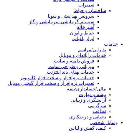
تعمیرات
ساختمان و حیاط
سرویس بهداشتی و سونا
سیستم گرمایشی سرمایشی و گاز
آشپزخانه
حیاط و ایوان
ابزار باغبانی
خدمات
پذیرایی/مراسم
خدمات رایانه‌ای و موبایل
فروش دامنه و سایت
میزبانی و طراحی سایت
خدمات پهنای باند اینترنت
خدمات نرم‌افزار و سخت‌افزار کامپیوتر
تعمیرات نرم‌افزار و سخت‌افزار گوشی موبایل
مالی/حسابداری/بیمه
پیشه و مهارت
آرایشگری و زیبایی
سرگرمی
نظافت
باغبانی و درختکاری
وسایل شخصی
کیف، کفش و لباس