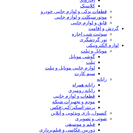
اجاره‌ای
کلاسیک
قطعات یدکی و لوازم جانبی خودرو
موتورسیکلت و لوازم جانبی
قایق و لوازم جانبی
گردش و اقامت
سوئیت شب اجاره
تور گردشگری
لوازم الکترونیکی
موبایل و تبلت
گوشی موبایل
تبلت
لوازم جانبی موبایل و تبلت
سیم کارت
رایانه
رایانه همراه
رایانه رومیزی
قطعات و لوازم جانبی
مودم و تجهیزات شبکه
پرینتر/اسکنر/کپی/فکس
کنسول، بازی‌ ویدئویی و آنلاین
صوتی و تصویری
فیلم و موسیقی
دوربین عکاسی و فیلم‌برداری