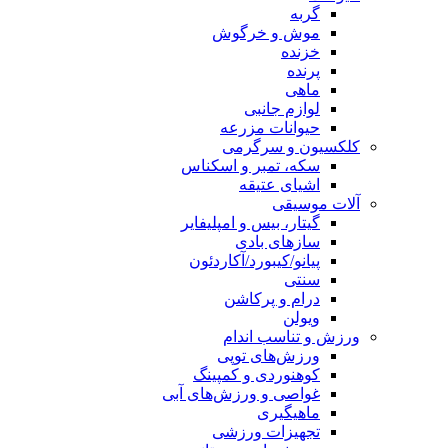
گربه
موش و خرگوش
خزنده
پرنده
ماهی
لوازم جانبی
حیوانات مزرعه
کلکسیون و سرگرمی
سکه، تمبر و اسکناس
اشیای عتیقه
آلات موسیقی
گیتار، بیس و امپلیفایر
سازهای بادی
پیانو/کیبورد/آکاردئون
سنتی
درام و پرکاشن
ویولن
ورزش و تناسب اندام
ورزش‌های توپی
کوهنوردی و کمپینگ
غواصی و ورزش‌های آبی
ماهیگیری
تجهیزات ورزشی