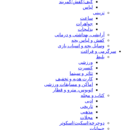
کیف/کفش/کمربند
لباس
تزیینی
ساعت
جواهرات
بدلیجات
آرایشی، بهداشتی و درمانی
کفش و لباس بچه
وسایل بچه و اسباب بازی
سرگرمی و فراغت
بلیط
ورزشی
کنسرت
تئاتر و سینما
کارت هدیه و تخفیف
اماکن و مسابقات ورزشی
اتوبوس، مترو و قطار
کتاب و مجله
ادبی
تاریخی
مذهبی
مجلات
دوچرخه/اسکیت/اسکوتر
حیوانات