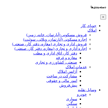
دسته‌بندی‌ها
×
جویای کار
املاک
فروش مسکونی (آپارتمان، خانه، زمین)
اجاره مسکونی (آپارتمان، ویلائی، سوئیت)
فروش اداری و تجاری (مغازه، دفتر کار، صنعتی)
اجاره اداری و تجاری (مغازه، دفتر کار، صنعتی)
دفتر کار، اتاق اداری و مطب
مغازه و غرفه
صنعتی،‌ کشاورزی و تجاری
خدمات املاک
آژانس املاک
مشارکت در ساخت
امور مالی و حقوقی
پیش‌فروش
وسایل نقلیه
خودرو
سواری
سنگین