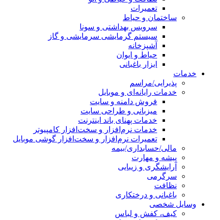
تعمیرات
ساختمان و حیاط
سرویس بهداشتی و سونا
سیستم گرمایشی سرمایشی و گاز
آشپزخانه
حیاط و ایوان
ابزار باغبانی
خدمات
پذیرایی/مراسم
خدمات رایانه‌ای و موبایل
فروش دامنه و سایت
میزبانی و طراحی سایت
خدمات پهنای باند اینترنت
خدمات نرم‌افزار و سخت‌افزار کامپیوتر
تعمیرات نرم‌افزار و سخت‌افزار گوشی موبایل
مالی/حسابداری/بیمه
پیشه و مهارت
آرایشگری و زیبایی
سرگرمی
نظافت
باغبانی و درختکاری
وسایل شخصی
کیف، کفش و لباس