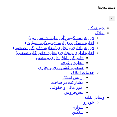
دسته‌بندی‌ها
×
جویای کار
املاک
فروش مسکونی (آپارتمان، خانه، زمین)
اجاره مسکونی (آپارتمان، ویلائی، سوئیت)
فروش اداری و تجاری (مغازه، دفتر کار، صنعتی)
اجاره اداری و تجاری (مغازه، دفتر کار، صنعتی)
دفتر کار، اتاق اداری و مطب
مغازه و غرفه
صنعتی،‌ کشاورزی و تجاری
خدمات املاک
آژانس املاک
مشارکت در ساخت
امور مالی و حقوقی
پیش‌فروش
وسایل نقلیه
خودرو
سواری
سنگین