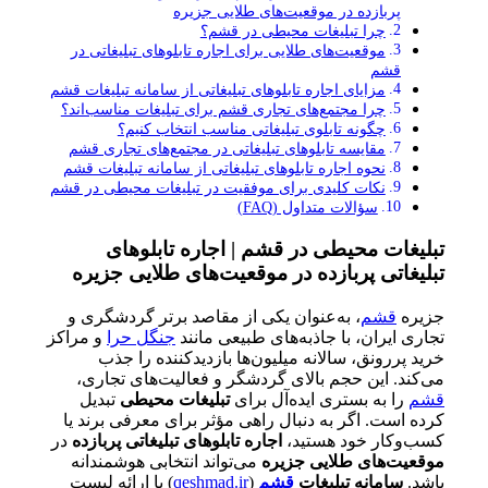
پربازده در موقعیت‌های طلایی جزیره
چرا تبلیغات محیطی در قشم؟
موقعیت‌های طلایی برای اجاره تابلوهای تبلیغاتی در
قشم
مزایای اجاره تابلوهای تبلیغاتی از سامانه تبلیغات قشم
چرا مجتمع‌های تجاری قشم برای تبلیغات مناسب‌اند؟
چگونه تابلوی تبلیغاتی مناسب انتخاب کنیم؟
مقایسه تابلوهای تبلیغاتی در مجتمع‌های تجاری قشم
نحوه اجاره تابلوهای تبلیغاتی از سامانه تبلیغات قشم
نکات کلیدی برای موفقیت در تبلیغات محیطی در قشم
سؤالات متداول (FAQ)
تبلیغات محیطی در قشم | اجاره تابلوهای
تبلیغاتی پربازده در موقعیت‌های طلایی جزیره
جزیره
قشم
، به‌عنوان یکی از مقاصد برتر گردشگری و
تجاری ایران، با جاذبه‌های طبیعی مانند
جنگل حرا
و مراکز
خرید پررونق، سالانه میلیون‌ها بازدیدکننده را جذب
می‌کند. این حجم بالای گردشگر و فعالیت‌های تجاری،
قشم
را به بستری ایده‌آل برای
تبلیغات محیطی
تبدیل
کرده است. اگر به دنبال راهی مؤثر برای معرفی برند یا
کسب‌وکار خود هستید،
اجاره تابلوهای تبلیغاتی پربازده
در
موقعیت‌های طلایی جزیره
می‌تواند انتخابی هوشمندانه
باشد.
سامانه تبلیغات
قشم
(
qeshmad.ir
) با ارائه لیست