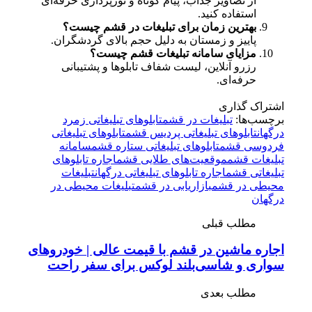
از تصاویر جذاب، پیام کوتاه و نورپردازی حرفه‌ای
استفاده کنید.
بهترین زمان برای تبلیغات در قشم چیست؟
پاییز و زمستان به دلیل حجم بالای گردشگران.
مزایای سامانه تبلیغات قشم چیست؟
رزرو آنلاین، لیست شفاف تابلوها و پشتیبانی
حرفه‌ای.
اشتراک گذاری
برچسب‌ها:
تبلیغات در قشم
تابلوهای تبلیغاتی زمرد
درگهان
تابلوهای تبلیغاتی پردیس قشم
تابلوهای تبلیغاتی
فردوسی قشم
تابلوهای تبلیغاتی ستاره قشم
سامانه
تبلیغات قشم
موقعیت‌های طلایی قشم
اجاره تابلوهای
تبلیغاتی قشم
اجاره تابلوهای تبلیغاتی درگهان
تبلیغات
محیطی در قشم
بازاریابی در قشم
تبلیغات محیطی در
درگهان
مطلب قبلی
اجاره ماشین در قشم با قیمت عالی | خودروهای
سواری و شاسی‌بلند لوکس برای سفر راحت
مطلب بعدی