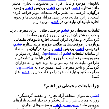
تابلوهای موجود و قابل اکران در مجتمع‌های تجاری معتبر
مانند
ستاره
قشم
،
فردوسی
قشم
،
پردیس
قشم
و
زمرد
درگهان
، فرصتی بی‌نظیر برای تبلیغات مؤثر فراهم کرده
است. در این مقاله، به بررسی مزایا، موقعیت‌ها و نحوه
اجاره تابلوهای تبلیغاتی در
قشم
می‌پردازیم.
تبلیغات محیطی در
قشم
فرصتی طلایی برای معرفی برند
و جذب مشتریان در یکی از پررونق‌ترین مقاصد
گردشگری و تجاری ایران است.
اجاره تابلوهای تبلیغاتی
پربازده
در
موقعیت‌های طلایی جزیره
مانند
ستاره
قشم
،
فردوسی
قشم
،
پردیس
قشم
و
زمرد درگهان
، با استفاده
از
سامانه تبلیغات
قشم
(
qeshmad.ir
)، راهکاری مؤثر و
مقرون‌به‌صرفه است. با رزرو آنلاین تابلوهای تبلیغاتی و
طراحی تبلیغات جذاب، می‌توانید برند خود را به هزاران
گردشگر و تاجر معرفی کنید. همین حالا به
qeshmad.ir
مراجعه کنید و تبلیغات خود را در قلب جزیره
قشم
آغاز
کنید!
چرا تبلیغات محیطی در قشم؟
قشم
، به‌عنوان منطقه آزاد تجاری و مقصد گردشگری،
روزانه میزبان هزاران گردشگر و خریدار است. بازارهای
پررونق مانند
سیتی‌سنتر قشم
و مجتمع‌های تجاری