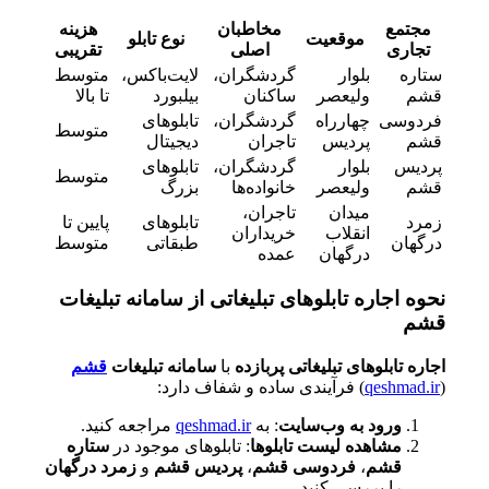
مجتمع
مخاطبان
هزینه
موقعیت
نوع تابلو
تجاری
اصلی
تقریبی
ستاره
بلوار
گردشگران،
لایت‌باکس،
متوسط
قشم
ولیعصر
ساکنان
بیلبورد
تا بالا
فردوسی
چهارراه
گردشگران،
تابلوهای
متوسط
قشم
پردیس
تاجران
دیجیتال
پردیس
بلوار
گردشگران،
تابلوهای
متوسط
قشم
ولیعصر
خانواده‌ها
بزرگ
میدان
تاجران،
زمرد
تابلوهای
پایین تا
انقلاب
خریداران
درگهان
طبقاتی
متوسط
درگهان
عمده
نحوه اجاره تابلوهای تبلیغاتی از سامانه تبلیغات
قشم
اجاره تابلوهای تبلیغاتی پربازده
با
سامانه تبلیغات
قشم
(
qeshmad.ir
) فرآیندی ساده و شفاف دارد:
ورود به وب‌سایت
: به
qeshmad.ir
مراجعه کنید.
مشاهده لیست تابلوها
: تابلوهای موجود در
ستاره
قشم
،
فردوسی قشم
،
پردیس قشم
و
زمرد درگهان
را بررسی کنید.