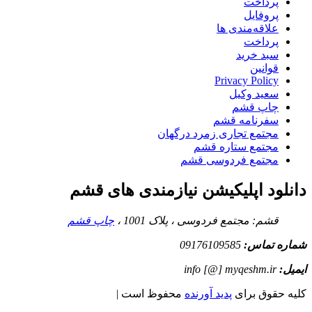
پرداخت
پروفایل
علاقه‌مندی ها
پرداخت
سبد خرید
قوانین
Privacy Policy
سعید وکیل
چاپ قشم
سفرنامه قشم
مجتمع تجاری زمرد درگهان
مجتمع ستاره قشم
مجتمع فردوسی قشم
دانلود اپلیکیشن نیازمندی های قشم
قشم: مجتمع فردوسی ، پلاک 1001 ،
چاپ قشم
شماره تماس:
09176109585
ایمیل:
info [@] myqeshm.ir
کلیه حقوق برای
پدید آورنده
محفوظ است |