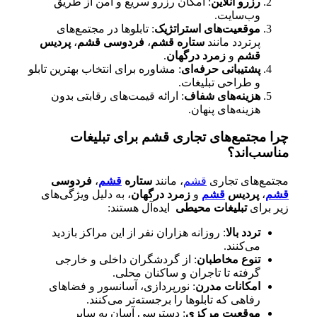
رزرو آنلاین
: امکان رزرو سریع و امن از طریق
وب‌سایت.
موقعیت‌های استراتژیک
: تابلوها در مجتمع‌های
پرتردد مانند
ستاره قشم
،
فردوسی قشم
،
پردیس
قشم
و
زمرد درگهان
.
پشتیبانی حرفه‌ای
: مشاوره برای انتخاب بهترین تابلو
و طراحی تبلیغات.
هزینه‌های شفاف
: ارائه قیمت‌های رقابتی بدون
هزینه‌های پنهان.
چرا مجتمع‌های تجاری قشم برای تبلیغات
مناسب‌اند؟
مجتمع‌های تجاری
قشم
، مانند
ستاره
قشم
،
فردوسی
قشم
،
پردیس
قشم
و
زمرد درگهان
، به دلیل ویژگی‌های
زیر برای
تبلیغات محیطی
ایده‌آل هستند:
تردد بالا
: روزانه هزاران نفر از این مراکز بازدید
می‌کنند.
تنوع مخاطبان
: از گردشگران داخلی و خارجی
گرفته تا تاجران و ساکنان محلی.
امکانات مدرن
: نورپردازی، آسانسور و فضاهای
رفاهی که تابلوها را برجسته‌تر می‌کنند.
موقعیت مرکزی
: دسترسی آسان به سایر