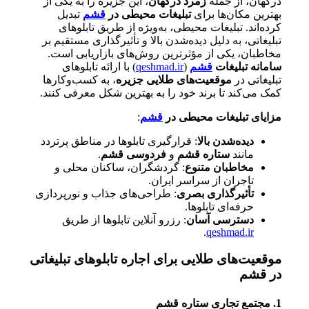
درگهان، از جمله
زمرد درگهان
، این جزیره را به یکی از
بهترین مکان‌ها برای
تبلیغات محیطی در
قشم
تبدیل
کرده‌اند. تبلیغات محیطی، به‌ویژه از طریق تابلوهای
تبلیغاتی، به دلیل دیده‌شدن بالا و تأثیرگذاری مستقیم بر
مخاطبان، یکی از مؤثرترین روش‌های بازاریابی است.
سامانه تبلیغات
قشم
(
qeshmad.ir
) با ارائه تابلوهای
تبلیغاتی در
موقعیت‌های طلایی جزیره
، به کسب‌وکارها
کمک می‌کند تا برند خود را به بهترین شکل معرفی کنند.
مزایای تبلیغات محیطی در
قشم
:
دیده‌شدن بالا
: قرارگیری تابلوها در مناطق پرتردد
مانند
ستاره قشم
و
فردوسی قشم
.
مخاطبان متنوع
: گردشگران، ساکنان محلی و
تاجران از سراسر ایران.
تأثیرگذاری بصری
: طراحی‌های جذاب و نورپردازی
حرفه‌ای تابلوها.
دسترسی آسان
: رزرو آنلاین تابلوها از طریق
.
qeshmad.ir
موقعیت‌های طلایی برای اجاره تابلوهای تبلیغاتی
در قشم
1. مجتمع تجاری ستاره قشم