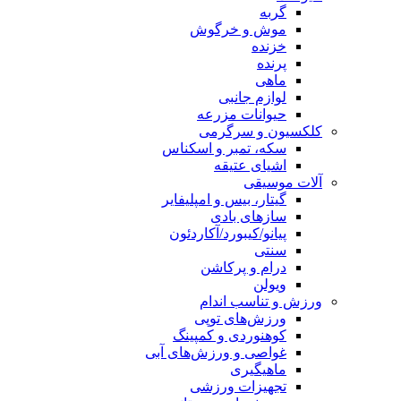
گربه
موش و خرگوش
خزنده
پرنده
ماهی
لوازم جانبی
حیوانات مزرعه
کلکسیون و سرگرمی
سکه، تمبر و اسکناس
اشیای عتیقه
آلات موسیقی
گیتار، بیس و امپلیفایر
سازهای بادی
پیانو/کیبورد/آکاردئون
سنتی
درام و پرکاشن
ویولن
ورزش و تناسب اندام
ورزش‌های توپی
کوهنوردی و کمپینگ
غواصی و ورزش‌های آبی
ماهیگیری
تجهیزات ورزشی