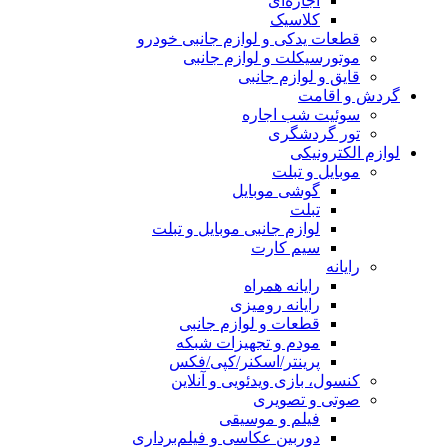
اجاره‌ای
کلاسیک
قطعات یدکی و لوازم جانبی خودرو
موتورسیکلت و لوازم جانبی
قایق و لوازم جانبی
گردش و اقامت
سوئیت شب اجاره
تور گردشگری
لوازم الکترونیکی
موبایل و تبلت
گوشی موبایل
تبلت
لوازم جانبی موبایل و تبلت
سیم کارت
رایانه
رایانه همراه
رایانه رومیزی
قطعات و لوازم جانبی
مودم و تجهیزات شبکه
پرینتر/اسکنر/کپی/فکس
کنسول، بازی‌ ویدئویی و آنلاین
صوتی و تصویری
فیلم و موسیقی
دوربین عکاسی و فیلم‌برداری