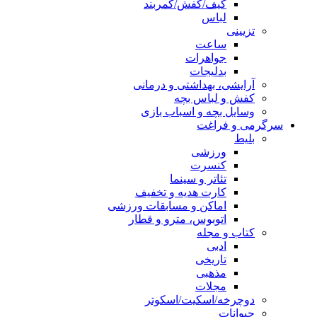
کیف/کفش/کمربند
لباس
تزیینی
ساعت
جواهرات
بدلیجات
آرایشی، بهداشتی و درمانی
کفش و لباس بچه
وسایل بچه و اسباب بازی
سرگرمی و فراغت
بلیط
ورزشی
کنسرت
تئاتر و سینما
کارت هدیه و تخفیف
اماکن و مسابقات ورزشی
اتوبوس، مترو و قطار
کتاب و مجله
ادبی
تاریخی
مذهبی
مجلات
دوچرخه/اسکیت/اسکوتر
حیوانات