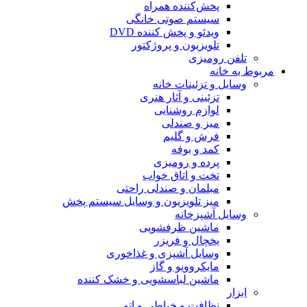
پخش‌کننده همراه
سیستم صوتی خانگی
ویدئو و پخش کننده DVD
تلویزیون و پروژکتور
تلفن رومیزی
مربوط به خانه
وسایل و تزئینات خانه
تزئینی و آثار هنری
لوازم روشنایی
میز و صندلی
فرش و گلیم
کمد و بوفه
پرده و رومیزی
تخت و اتاق خواب
مبلمان و صندلی راحتی
میز تلویزیون و وسایل سیستم پخش
وسایل آشپزخانه
ماشین ظرفشویی
یخچال و فریزر
وسایل آشپزی و غذاخوری
مایکروویو و گاز
ماشین لباسشویی و خشک کننده
ابزار
نظافت و خیاطی و اتو