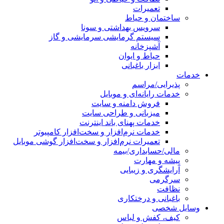
تعمیرات
ساختمان و حیاط
سرویس بهداشتی و سونا
سیستم گرمایشی سرمایشی و گاز
آشپزخانه
حیاط و ایوان
ابزار باغبانی
خدمات
پذیرایی/مراسم
خدمات رایانه‌ای و موبایل
فروش دامنه و سایت
میزبانی و طراحی سایت
خدمات پهنای باند اینترنت
خدمات نرم‌افزار و سخت‌افزار کامپیوتر
تعمیرات نرم‌افزار و سخت‌افزار گوشی موبایل
مالی/حسابداری/بیمه
پیشه و مهارت
آرایشگری و زیبایی
سرگرمی
نظافت
باغبانی و درختکاری
وسایل شخصی
کیف، کفش و لباس