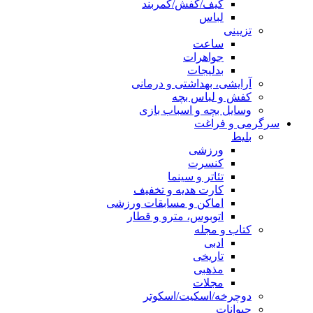
کیف/کفش/کمربند
لباس
تزیینی
ساعت
جواهرات
بدلیجات
آرایشی، بهداشتی و درمانی
کفش و لباس بچه
وسایل بچه و اسباب بازی
سرگرمی و فراغت
بلیط
ورزشی
کنسرت
تئاتر و سینما
کارت هدیه و تخفیف
اماکن و مسابقات ورزشی
اتوبوس، مترو و قطار
کتاب و مجله
ادبی
تاریخی
مذهبی
مجلات
دوچرخه/اسکیت/اسکوتر
حیوانات