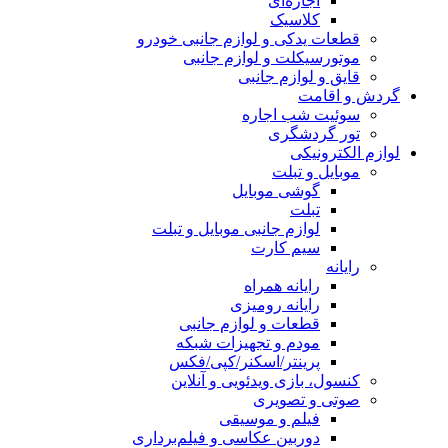
اجاره‌ای
کلاسیک
قطعات یدکی و لوازم جانبی خودرو
موتورسیکلت و لوازم جانبی
قایق و لوازم جانبی
گردش و اقامت
سوئیت شب اجاره
تور گردشگری
لوازم الکترونیکی
موبایل و تبلت
گوشی موبایل
تبلت
لوازم جانبی موبایل و تبلت
سیم کارت
رایانه
رایانه همراه
رایانه رومیزی
قطعات و لوازم جانبی
مودم و تجهیزات شبکه
پرینتر/اسکنر/کپی/فکس
کنسول، بازی‌ ویدئویی و آنلاین
صوتی و تصویری
فیلم و موسیقی
دوربین عکاسی و فیلم‌برداری