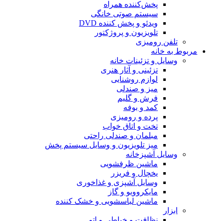
پخش‌کننده همراه
سیستم صوتی خانگی
ویدئو و پخش کننده DVD
تلویزیون و پروژکتور
تلفن رومیزی
مربوط به خانه
وسایل و تزئینات خانه
تزئینی و آثار هنری
لوازم روشنایی
میز و صندلی
فرش و گلیم
کمد و بوفه
پرده و رومیزی
تخت و اتاق خواب
مبلمان و صندلی راحتی
میز تلویزیون و وسایل سیستم پخش
وسایل آشپزخانه
ماشین ظرفشویی
یخچال و فریزر
وسایل آشپزی و غذاخوری
مایکروویو و گاز
ماشین لباسشویی و خشک کننده
ابزار
نظافت و خیاطی و اتو