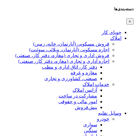
دسته‌بندی‌ها
×
جویای کار
املاک
فروش مسکونی (آپارتمان، خانه، زمین)
اجاره مسکونی (آپارتمان، ویلائی، سوئیت)
فروش اداری و تجاری (مغازه، دفتر کار، صنعتی)
اجاره اداری و تجاری (مغازه، دفتر کار، صنعتی)
دفتر کار، اتاق اداری و مطب
مغازه و غرفه
صنعتی،‌ کشاورزی و تجاری
خدمات املاک
آژانس املاک
مشارکت در ساخت
امور مالی و حقوقی
پیش‌فروش
وسایل نقلیه
خودرو
سواری
سنگین