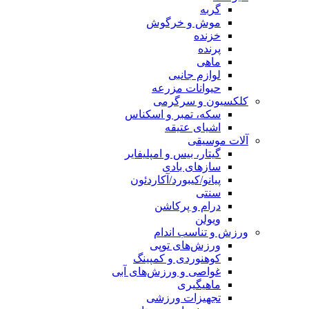
گربه
موش و خرگوش
خزنده
پرنده
ماهی
لوازم جانبی
حیوانات مزرعه
کلکسیون و سرگرمی
سکه، تمبر و اسکناس
اشیای عتیقه
آلات موسیقی
گیتار، بیس و امپلیفایر
سازهای بادی
پیانو/کیبورد/آکاردئون
سنتی
درام و پرکاشن
ویولن
ورزش و تناسب اندام
ورزش‌های توپی
کوهنوردی و کمپینگ
غواصی و ورزش‌های آبی
ماهیگیری
تجهیزات ورزشی