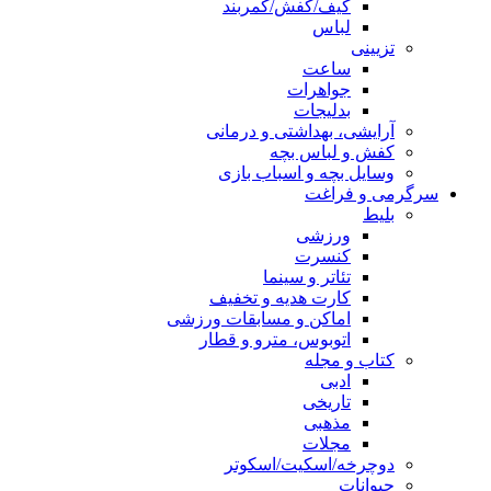
کیف/کفش/کمربند
لباس
تزیینی
ساعت
جواهرات
بدلیجات
آرایشی، بهداشتی و درمانی
کفش و لباس بچه
وسایل بچه و اسباب بازی
سرگرمی و فراغت
بلیط
ورزشی
کنسرت
تئاتر و سینما
کارت هدیه و تخفیف
اماکن و مسابقات ورزشی
اتوبوس، مترو و قطار
کتاب و مجله
ادبی
تاریخی
مذهبی
مجلات
دوچرخه/اسکیت/اسکوتر
حیوانات