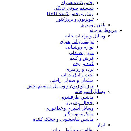
پخش‌کننده همراه
سیستم صوتی خانگی
ویدئو و پخش کننده DVD
تلویزیون و پروژکتور
تلفن رومیزی
مربوط به خانه
وسایل و تزئینات خانه
تزئینی و آثار هنری
لوازم روشنایی
میز و صندلی
فرش و گلیم
کمد و بوفه
پرده و رومیزی
تخت و اتاق خواب
مبلمان و صندلی راحتی
میز تلویزیون و وسایل سیستم پخش
وسایل آشپزخانه
ماشین ظرفشویی
یخچال و فریزر
وسایل آشپزی و غذاخوری
مایکروویو و گاز
ماشین لباسشویی و خشک کننده
ابزار
نظافت و خیاطی و اتو