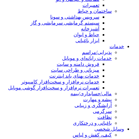
تعمیرات
ساختمان و حیاط
سرویس بهداشتی و سونا
سیستم گرمایشی سرمایشی و گاز
آشپزخانه
حیاط و ایوان
ابزار باغبانی
خدمات
پذیرایی/مراسم
خدمات رایانه‌ای و موبایل
فروش دامنه و سایت
میزبانی و طراحی سایت
خدمات پهنای باند اینترنت
خدمات نرم‌افزار و سخت‌افزار کامپیوتر
تعمیرات نرم‌افزار و سخت‌افزار گوشی موبایل
مالی/حسابداری/بیمه
پیشه و مهارت
آرایشگری و زیبایی
سرگرمی
نظافت
باغبانی و درختکاری
وسایل شخصی
کیف، کفش و لباس