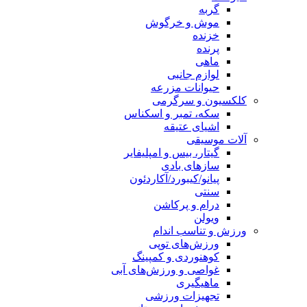
گربه
موش و خرگوش
خزنده
پرنده
ماهی
لوازم جانبی
حیوانات مزرعه
کلکسیون و سرگرمی
سکه، تمبر و اسکناس
اشیای عتیقه
آلات موسیقی
گیتار، بیس و امپلیفایر
سازهای بادی
پیانو/کیبورد/آکاردئون
سنتی
درام و پرکاشن
ویولن
ورزش و تناسب اندام
ورزش‌های توپی
کوهنوردی و کمپینگ
غواصی و ورزش‌های آبی
ماهیگیری
تجهیزات ورزشی