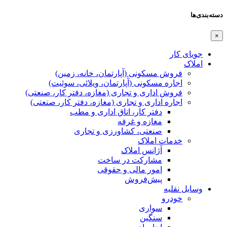
دسته‌بندی‌ها
×
جویای کار
املاک
فروش مسکونی (آپارتمان، خانه، زمین)
اجاره مسکونی (آپارتمان، ویلائی، سوئیت)
فروش اداری و تجاری (مغازه، دفتر کار، صنعتی)
اجاره اداری و تجاری (مغازه، دفتر کار، صنعتی)
دفتر کار، اتاق اداری و مطب
مغازه و غرفه
صنعتی،‌ کشاورزی و تجاری
خدمات املاک
آژانس املاک
مشارکت در ساخت
امور مالی و حقوقی
پیش‌فروش
وسایل نقلیه
خودرو
سواری
سنگین