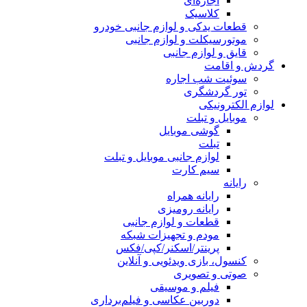
اجاره‌ای
کلاسیک
قطعات یدکی و لوازم جانبی خودرو
موتورسیکلت و لوازم جانبی
قایق و لوازم جانبی
گردش و اقامت
سوئیت شب اجاره
تور گردشگری
لوازم الکترونیکی
موبایل و تبلت
گوشی موبایل
تبلت
لوازم جانبی موبایل و تبلت
سیم کارت
رایانه
رایانه همراه
رایانه رومیزی
قطعات و لوازم جانبی
مودم و تجهیزات شبکه
پرینتر/اسکنر/کپی/فکس
کنسول، بازی‌ ویدئویی و آنلاین
صوتی و تصویری
فیلم و موسیقی
دوربین عکاسی و فیلم‌برداری