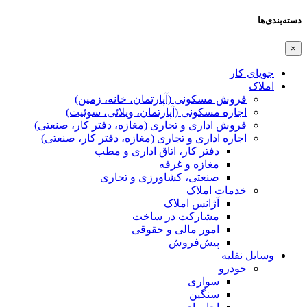
دسته‌بندی‌ها
×
جویای کار
املاک
فروش مسکونی (آپارتمان، خانه، زمین)
اجاره مسکونی (آپارتمان، ویلائی، سوئیت)
فروش اداری و تجاری (مغازه، دفتر کار، صنعتی)
اجاره اداری و تجاری (مغازه، دفتر کار، صنعتی)
دفتر کار، اتاق اداری و مطب
مغازه و غرفه
صنعتی،‌ کشاورزی و تجاری
خدمات املاک
آژانس املاک
مشارکت در ساخت
امور مالی و حقوقی
پیش‌فروش
وسایل نقلیه
خودرو
سواری
سنگین