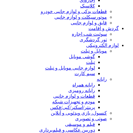
اجاره‌ای
کلاسیک
قطعات یدکی و لوازم جانبی خودرو
موتورسیکلت و لوازم جانبی
قایق و لوازم جانبی
گردش و اقامت
سوئیت شب اجاره
تور گردشگری
لوازم الکترونیکی
موبایل و تبلت
گوشی موبایل
تبلت
لوازم جانبی موبایل و تبلت
سیم کارت
رایانه
رایانه همراه
رایانه رومیزی
قطعات و لوازم جانبی
مودم و تجهیزات شبکه
پرینتر/اسکنر/کپی/فکس
کنسول، بازی‌ ویدئویی و آنلاین
صوتی و تصویری
فیلم و موسیقی
دوربین عکاسی و فیلم‌برداری