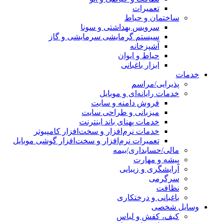
تعمیرات
ساختمان و حیاط
سرویس بهداشتی و سونا
سیستم گرمایشی سرمایشی و گاز
آشپزخانه
حیاط و ایوان
ابزار باغبانی
خدمات
پذیرایی/مراسم
خدمات رایانه‌ای و موبایل
فروش دامنه و سایت
میزبانی و طراحی سایت
خدمات پهنای باند اینترنت
خدمات نرم‌افزار و سخت‌افزار کامپیوتر
تعمیرات نرم‌افزار و سخت‌افزار گوشی موبایل
مالی/حسابداری/بیمه
پیشه و مهارت
آرایشگری و زیبایی
سرگرمی
نظافت
باغبانی و درختکاری
وسایل شخصی
کیف، کفش و لباس