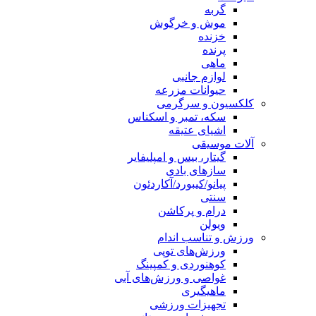
گربه
موش و خرگوش
خزنده
پرنده
ماهی
لوازم جانبی
حیوانات مزرعه
کلکسیون و سرگرمی
سکه، تمبر و اسکناس
اشیای عتیقه
آلات موسیقی
گیتار، بیس و امپلیفایر
سازهای بادی
پیانو/کیبورد/آکاردئون
سنتی
درام و پرکاشن
ویولن
ورزش و تناسب اندام
ورزش‌های توپی
کوهنوردی و کمپینگ
غواصی و ورزش‌های آبی
ماهیگیری
تجهیزات ورزشی