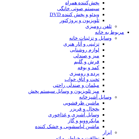
پخش‌کننده همراه
سیستم صوتی خانگی
ویدئو و پخش کننده DVD
تلویزیون و پروژکتور
تلفن رومیزی
مربوط به خانه
وسایل و تزئینات خانه
تزئینی و آثار هنری
لوازم روشنایی
میز و صندلی
فرش و گلیم
کمد و بوفه
پرده و رومیزی
تخت و اتاق خواب
مبلمان و صندلی راحتی
میز تلویزیون و وسایل سیستم پخش
وسایل آشپزخانه
ماشین ظرفشویی
یخچال و فریزر
وسایل آشپزی و غذاخوری
مایکروویو و گاز
ماشین لباسشویی و خشک کننده
ابزار
نظافت و خیاطی و اتو