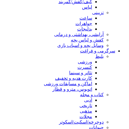
کیف/کفش/کمربند
لباس
تزیینی
ساعت
جواهرات
بدلیجات
آرایشی، بهداشتی و درمانی
کفش و لباس بچه
وسایل بچه و اسباب بازی
سرگرمی و فراغت
بلیط
ورزشی
کنسرت
تئاتر و سینما
کارت هدیه و تخفیف
اماکن و مسابقات ورزشی
اتوبوس، مترو و قطار
کتاب و مجله
ادبی
تاریخی
مذهبی
مجلات
دوچرخه/اسکیت/اسکوتر
حیوانات