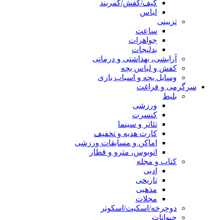
کیف/کفش/کمربند
لباس
تزیینی
ساعت
جواهرات
بدلیجات
آرایشی، بهداشتی و درمانی
کفش و لباس بچه
وسایل بچه و اسباب بازی
سرگرمی و فراغت
بلیط
ورزشی
کنسرت
تئاتر و سینما
کارت هدیه و تخفیف
اماکن و مسابقات ورزشی
اتوبوس، مترو و قطار
کتاب و مجله
ادبی
تاریخی
مذهبی
مجلات
دوچرخه/اسکیت/اسکوتر
حیوانات