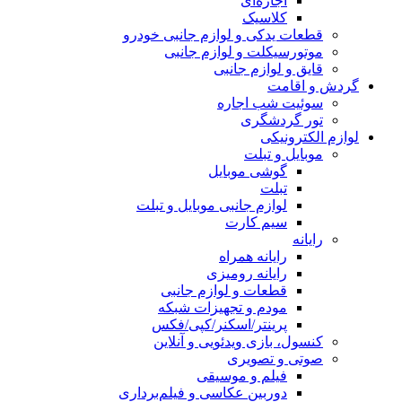
اجاره‌ای
کلاسیک
قطعات یدکی و لوازم جانبی خودرو
موتورسیکلت و لوازم جانبی
قایق و لوازم جانبی
گردش و اقامت
سوئیت شب اجاره
تور گردشگری
لوازم الکترونیکی
موبایل و تبلت
گوشی موبایل
تبلت
لوازم جانبی موبایل و تبلت
سیم کارت
رایانه
رایانه همراه
رایانه رومیزی
قطعات و لوازم جانبی
مودم و تجهیزات شبکه
پرینتر/اسکنر/کپی/فکس
کنسول، بازی‌ ویدئویی و آنلاین
صوتی و تصویری
فیلم و موسیقی
دوربین عکاسی و فیلم‌برداری