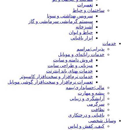
تعمیرات
ساختمان و حیاط
سرویس بهداشتی و سونا
سیستم گرمایشی سرمایشی و گاز
آشپزخانه
حیاط و ایوان
ابزار باغبانی
خدمات
پذیرایی/مراسم
خدمات رایانه‌ای و موبایل
فروش دامنه و سایت
میزبانی و طراحی سایت
خدمات پهنای باند اینترنت
خدمات نرم‌افزار و سخت‌افزار کامپیوتر
تعمیرات نرم‌افزار و سخت‌افزار گوشی موبایل
مالی/حسابداری/بیمه
پیشه و مهارت
آرایشگری و زیبایی
سرگرمی
نظافت
باغبانی و درختکاری
وسایل شخصی
کیف، کفش و لباس