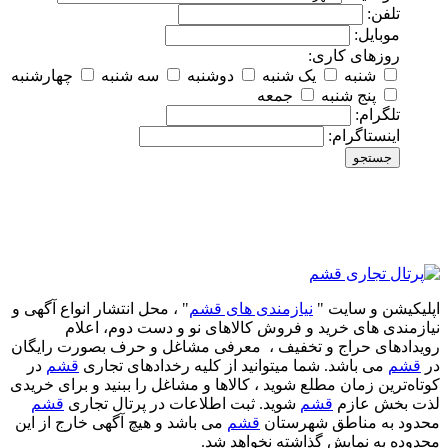
تلفن:
موبایل:
روزهای کاری:
شنبه
یک شنبه
دوشنبه
سه شنبه
چهارشنبه
پنج شنبه
جمعه
تلگرام:
اینستاگرام:
جستجو
اپلیکیشن و سایت "
نیازمندی های قشم
" ، محل انتشار انواع آگهی و
نیازمندی های خرید و فروش کالاهای نو و دست‌ دوم، اعلام
رویدادهای حراج و تخفیف ، معرفی مشاغل و حرف بصورت رایگان
در
قشم
می باشد. شما میتوانید از کلیه رخدادهای تجاری
قشم
در
کوتاه‌ترین زمان مطلع شوید ، کالاها و مشاغل را ببنید و برای خریدی
لذت بخش عازم
قشم
شوید. ثبت اطلاعات در پرتال تجاری
قشم
محدود به مناطق شهرستان
قشم
می باشد و هیچ آگهی خارج از این
محدوده به نمایش گذاشته نخواهد شد.