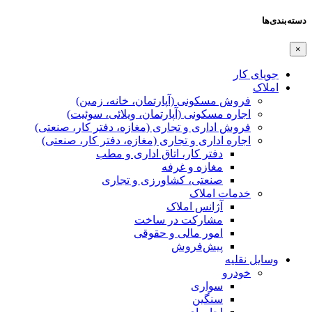
دسته‌بندی‌ها
×
جویای کار
املاک
فروش مسکونی (آپارتمان، خانه، زمین)
اجاره مسکونی (آپارتمان، ویلائی، سوئیت)
فروش اداری و تجاری (مغازه، دفتر کار، صنعتی)
اجاره اداری و تجاری (مغازه، دفتر کار، صنعتی)
دفتر کار، اتاق اداری و مطب
مغازه و غرفه
صنعتی،‌ کشاورزی و تجاری
خدمات املاک
آژانس املاک
مشارکت در ساخت
امور مالی و حقوقی
پیش‌فروش
وسایل نقلیه
خودرو
سواری
سنگین