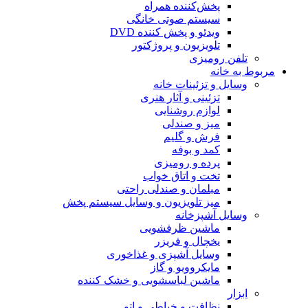
پخش‌کننده همراه
سیستم صوتی خانگی
ویدئو و پخش کننده DVD
تلویزیون و پروژکتور
تلفن رومیزی
مربوط به خانه
وسایل و تزئینات خانه
تزئینی و آثار هنری
لوازم روشنایی
میز و صندلی
فرش و گلیم
کمد و بوفه
پرده و رومیزی
تخت و اتاق خواب
مبلمان و صندلی راحتی
میز تلویزیون و وسایل سیستم پخش
وسایل آشپزخانه
ماشین ظرفشویی
یخچال و فریزر
وسایل آشپزی و غذاخوری
مایکروویو و گاز
ماشین لباسشویی و خشک کننده
ابزار
نظافت و خیاطی و اتو