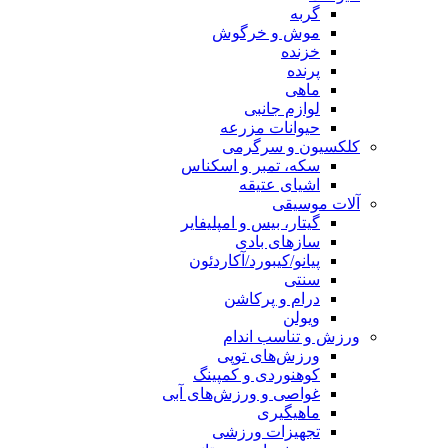
گربه
موش و خرگوش
خزنده
پرنده
ماهی
لوازم جانبی
حیوانات مزرعه
کلکسیون و سرگرمی
سکه، تمبر و اسکناس
اشیای عتیقه
آلات موسیقی
گیتار، بیس و امپلیفایر
سازهای بادی
پیانو/کیبورد/آکاردئون
سنتی
درام و پرکاشن
ویولن
ورزش و تناسب اندام
ورزش‌های توپی
کوهنوردی و کمپینگ
غواصی و ورزش‌های آبی
ماهیگیری
تجهیزات ورزشی