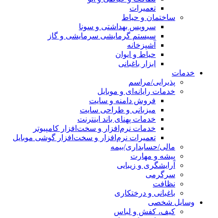
تعمیرات
ساختمان و حیاط
سرویس بهداشتی و سونا
سیستم گرمایشی سرمایشی و گاز
آشپزخانه
حیاط و ایوان
ابزار باغبانی
خدمات
پذیرایی/مراسم
خدمات رایانه‌ای و موبایل
فروش دامنه و سایت
میزبانی و طراحی سایت
خدمات پهنای باند اینترنت
خدمات نرم‌افزار و سخت‌افزار کامپیوتر
تعمیرات نرم‌افزار و سخت‌افزار گوشی موبایل
مالی/حسابداری/بیمه
پیشه و مهارت
آرایشگری و زیبایی
سرگرمی
نظافت
باغبانی و درختکاری
وسایل شخصی
کیف، کفش و لباس