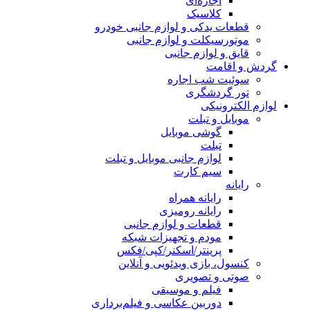
اجاره‌ای
کلاسیک
قطعات یدکی و لوازم جانبی خودرو
موتورسیکلت و لوازم جانبی
قایق و لوازم جانبی
گردش و اقامت
سوئیت شب اجاره
تور گردشگری
لوازم الکترونیکی
موبایل و تبلت
گوشی موبایل
تبلت
لوازم جانبی موبایل و تبلت
سیم کارت
رایانه
رایانه همراه
رایانه رومیزی
قطعات و لوازم جانبی
مودم و تجهیزات شبکه
پرینتر/اسکنر/کپی/فکس
کنسول، بازی‌ ویدئویی و آنلاین
صوتی و تصویری
فیلم و موسیقی
دوربین عکاسی و فیلم‌برداری