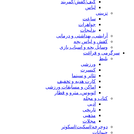
کیف/کفش/کمربند
لباس
تزیینی
ساعت
جواهرات
بدلیجات
آرایشی، بهداشتی و درمانی
کفش و لباس بچه
وسایل بچه و اسباب بازی
سرگرمی و فراغت
بلیط
ورزشی
کنسرت
تئاتر و سینما
کارت هدیه و تخفیف
اماکن و مسابقات ورزشی
اتوبوس، مترو و قطار
کتاب و مجله
ادبی
تاریخی
مذهبی
مجلات
دوچرخه/اسکیت/اسکوتر
حیوانات