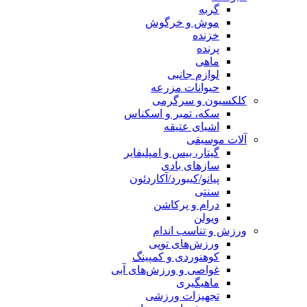
گربه
موش و خرگوش
خزنده
پرنده
ماهی
لوازم جانبی
حیوانات مزرعه
کلکسیون و سرگرمی
سکه، تمبر و اسکناس
اشیای عتیقه
آلات موسیقی
گیتار، بیس و امپلیفایر
سازهای بادی
پیانو/کیبورد/آکاردئون
سنتی
درام و پرکاشن
ویولن
ورزش و تناسب اندام
ورزش‌های توپی
کوهنوردی و کمپینگ
غواصی و ورزش‌های آبی
ماهیگیری
تجهیزات ورزشی