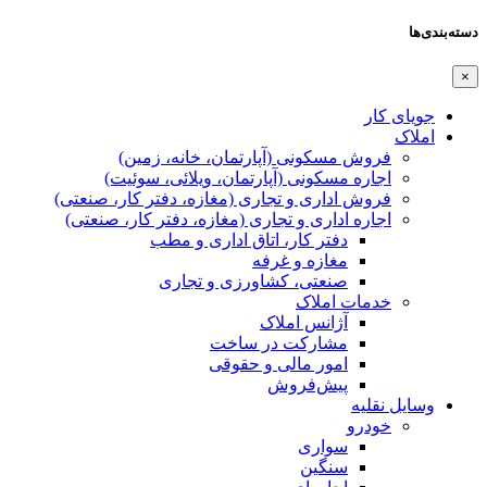
دسته‌بندی‌ها
×
جویای کار
املاک
فروش مسکونی (آپارتمان، خانه، زمین)
اجاره مسکونی (آپارتمان، ویلائی، سوئیت)
فروش اداری و تجاری (مغازه، دفتر کار، صنعتی)
اجاره اداری و تجاری (مغازه، دفتر کار، صنعتی)
دفتر کار، اتاق اداری و مطب
مغازه و غرفه
صنعتی،‌ کشاورزی و تجاری
خدمات املاک
آژانس املاک
مشارکت در ساخت
امور مالی و حقوقی
پیش‌فروش
وسایل نقلیه
خودرو
سواری
سنگین