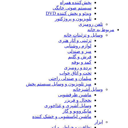
پخش‌کننده همراه
سیستم صوتی خانگی
ویدئو و پخش کننده DVD
تلویزیون و پروژکتور
تلفن رومیزی
مربوط به خانه
وسایل و تزئینات خانه
تزئینی و آثار هنری
لوازم روشنایی
میز و صندلی
فرش و گلیم
کمد و بوفه
پرده و رومیزی
تخت و اتاق خواب
مبلمان و صندلی راحتی
میز تلویزیون و وسایل سیستم پخش
وسایل آشپزخانه
ماشین ظرفشویی
یخچال و فریزر
وسایل آشپزی و غذاخوری
مایکروویو و گاز
ماشین لباسشویی و خشک کننده
ابزار
نظافت و خیاطی و اتو