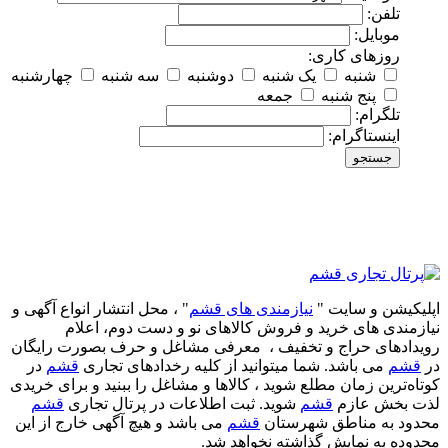
تلفن:
موبایل:
روزهای کاری:
شنبه
یک شنبه
دوشنبه
سه شنبه
چهارشنبه
پنج شنبه
جمعه
تلگرام:
اینستاگرام:
جستجو
اپلیکیشن و سایت "
نیازمندی های قشم
" ، محل انتشار انواع آگهی و
نیازمندی های خرید و فروش کالاهای نو و دست‌ دوم، اعلام
رویدادهای حراج و تخفیف ، معرفی مشاغل و حرف بصورت رایگان
در
قشم
می باشد. شما میتوانید از کلیه رخدادهای تجاری
قشم
در
کوتاه‌ترین زمان مطلع شوید ، کالاها و مشاغل را ببنید و برای خریدی
لذت بخش عازم
قشم
شوید. ثبت اطلاعات در پرتال تجاری
قشم
محدود به مناطق شهرستان
قشم
می باشد و هیچ آگهی خارج از این
محدوده به نمایش گذاشته نخواهد شد.