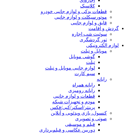
اجاره‌ای
کلاسیک
قطعات یدکی و لوازم جانبی خودرو
موتورسیکلت و لوازم جانبی
قایق و لوازم جانبی
گردش و اقامت
سوئیت شب اجاره
تور گردشگری
لوازم الکترونیکی
موبایل و تبلت
گوشی موبایل
تبلت
لوازم جانبی موبایل و تبلت
سیم کارت
رایانه
رایانه همراه
رایانه رومیزی
قطعات و لوازم جانبی
مودم و تجهیزات شبکه
پرینتر/اسکنر/کپی/فکس
کنسول، بازی‌ ویدئویی و آنلاین
صوتی و تصویری
فیلم و موسیقی
دوربین عکاسی و فیلم‌برداری