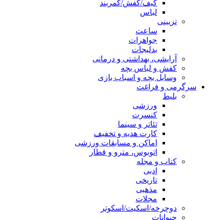
کیف/کفش/کمربند
لباس
تزیینی
ساعت
جواهرات
بدلیجات
آرایشی، بهداشتی و درمانی
کفش و لباس بچه
وسایل بچه و اسباب بازی
سرگرمی و فراغت
بلیط
ورزشی
کنسرت
تئاتر و سینما
کارت هدیه و تخفیف
اماکن و مسابقات ورزشی
اتوبوس، مترو و قطار
کتاب و مجله
ادبی
تاریخی
مذهبی
مجلات
دوچرخه/اسکیت/اسکوتر
حیوانات