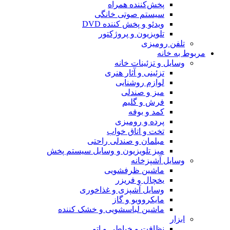
پخش‌کننده همراه
سیستم صوتی خانگی
ویدئو و پخش کننده DVD
تلویزیون و پروژکتور
تلفن رومیزی
مربوط به خانه
وسایل و تزئینات خانه
تزئینی و آثار هنری
لوازم روشنایی
میز و صندلی
فرش و گلیم
کمد و بوفه
پرده و رومیزی
تخت و اتاق خواب
مبلمان و صندلی راحتی
میز تلویزیون و وسایل سیستم پخش
وسایل آشپزخانه
ماشین ظرفشویی
یخچال و فریزر
وسایل آشپزی و غذاخوری
مایکروویو و گاز
ماشین لباسشویی و خشک کننده
ابزار
نظافت و خیاطی و اتو