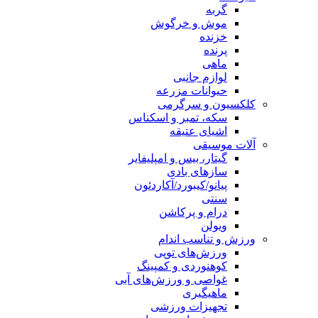
گربه
موش و خرگوش
خزنده
پرنده
ماهی
لوازم جانبی
حیوانات مزرعه
کلکسیون و سرگرمی
سکه، تمبر و اسکناس
اشیای عتیقه
آلات موسیقی
گیتار، بیس و امپلیفایر
سازهای بادی
پیانو/کیبورد/آکاردئون
سنتی
درام و پرکاشن
ویولن
ورزش و تناسب اندام
ورزش‌های توپی
کوهنوردی و کمپینگ
غواصی و ورزش‌های آبی
ماهیگیری
تجهیزات ورزشی