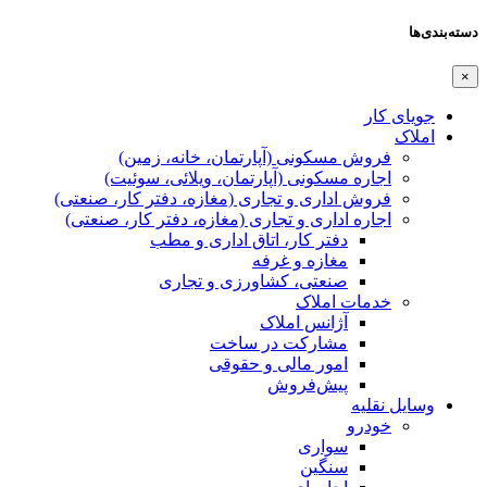
دسته‌بندی‌ها
×
جویای کار
املاک
فروش مسکونی (آپارتمان، خانه، زمین)
اجاره مسکونی (آپارتمان، ویلائی، سوئیت)
فروش اداری و تجاری (مغازه، دفتر کار، صنعتی)
اجاره اداری و تجاری (مغازه، دفتر کار، صنعتی)
دفتر کار، اتاق اداری و مطب
مغازه و غرفه
صنعتی،‌ کشاورزی و تجاری
خدمات املاک
آژانس املاک
مشارکت در ساخت
امور مالی و حقوقی
پیش‌فروش
وسایل نقلیه
خودرو
سواری
سنگین