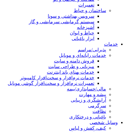
تعمیرات
ساختمان و حیاط
سرویس بهداشتی و سونا
سیستم گرمایشی سرمایشی و گاز
آشپزخانه
حیاط و ایوان
ابزار باغبانی
خدمات
پذیرایی/مراسم
خدمات رایانه‌ای و موبایل
فروش دامنه و سایت
میزبانی و طراحی سایت
خدمات پهنای باند اینترنت
خدمات نرم‌افزار و سخت‌افزار کامپیوتر
تعمیرات نرم‌افزار و سخت‌افزار گوشی موبایل
مالی/حسابداری/بیمه
پیشه و مهارت
آرایشگری و زیبایی
سرگرمی
نظافت
باغبانی و درختکاری
وسایل شخصی
کیف، کفش و لباس