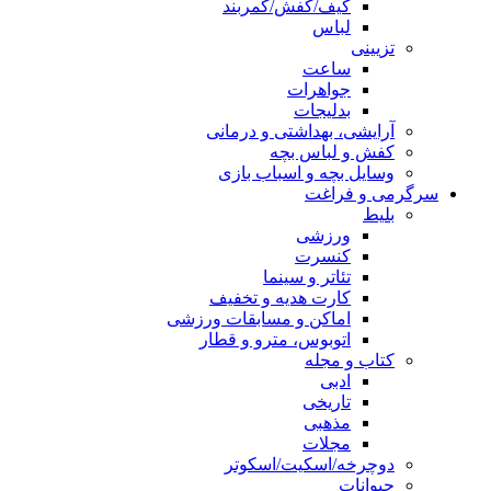
کیف/کفش/کمربند
لباس
تزیینی
ساعت
جواهرات
بدلیجات
آرایشی، بهداشتی و درمانی
کفش و لباس بچه
وسایل بچه و اسباب بازی
سرگرمی و فراغت
بلیط
ورزشی
کنسرت
تئاتر و سینما
کارت هدیه و تخفیف
اماکن و مسابقات ورزشی
اتوبوس، مترو و قطار
کتاب و مجله
ادبی
تاریخی
مذهبی
مجلات
دوچرخه/اسکیت/اسکوتر
حیوانات