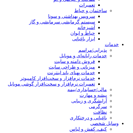
تعمیرات
ساختمان و حیاط
سرویس بهداشتی و سونا
سیستم گرمایشی سرمایشی و گاز
آشپزخانه
حیاط و ایوان
ابزار باغبانی
خدمات
پذیرایی/مراسم
خدمات رایانه‌ای و موبایل
فروش دامنه و سایت
میزبانی و طراحی سایت
خدمات پهنای باند اینترنت
خدمات نرم‌افزار و سخت‌افزار کامپیوتر
تعمیرات نرم‌افزار و سخت‌افزار گوشی موبایل
مالی/حسابداری/بیمه
پیشه و مهارت
آرایشگری و زیبایی
سرگرمی
نظافت
باغبانی و درختکاری
وسایل شخصی
کیف، کفش و لباس