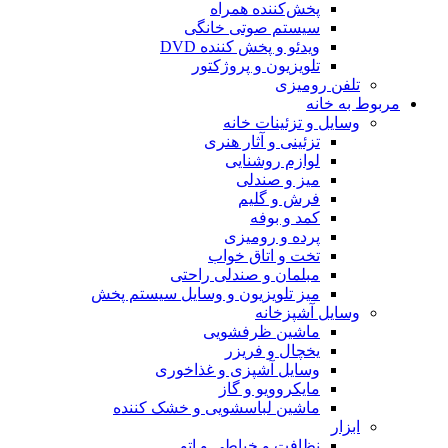
پخش‌کننده همراه
سیستم صوتی خانگی
ویدئو و پخش کننده DVD
تلویزیون و پروژکتور
تلفن رومیزی
مربوط به خانه
وسایل و تزئینات خانه
تزئینی و آثار هنری
لوازم روشنایی
میز و صندلی
فرش و گلیم
کمد و بوفه
پرده و رومیزی
تخت و اتاق خواب
مبلمان و صندلی راحتی
میز تلویزیون و وسایل سیستم پخش
وسایل آشپزخانه
ماشین ظرفشویی
یخچال و فریزر
وسایل آشپزی و غذاخوری
مایکروویو و گاز
ماشین لباسشویی و خشک کننده
ابزار
نظافت و خیاطی و اتو