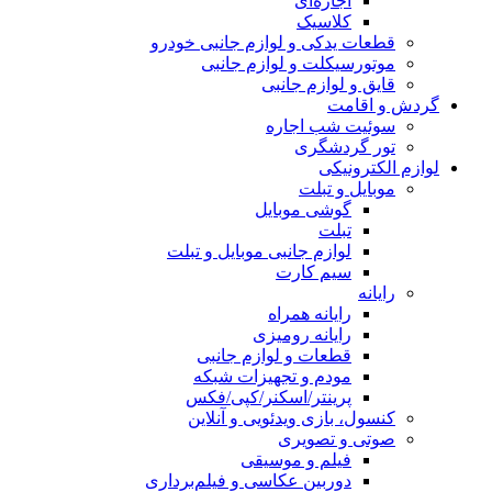
اجاره‌ای
کلاسیک
قطعات یدکی و لوازم جانبی خودرو
موتورسیکلت و لوازم جانبی
قایق و لوازم جانبی
گردش و اقامت
سوئیت شب اجاره
تور گردشگری
لوازم الکترونیکی
موبایل و تبلت
گوشی موبایل
تبلت
لوازم جانبی موبایل و تبلت
سیم کارت
رایانه
رایانه همراه
رایانه رومیزی
قطعات و لوازم جانبی
مودم و تجهیزات شبکه
پرینتر/اسکنر/کپی/فکس
کنسول، بازی‌ ویدئویی و آنلاین
صوتی و تصویری
فیلم و موسیقی
دوربین عکاسی و فیلم‌برداری