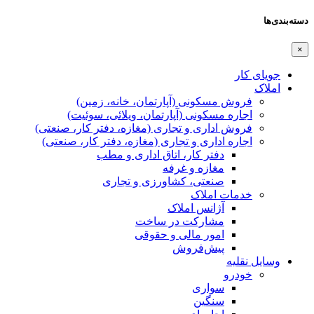
دسته‌بندی‌ها
×
جویای کار
املاک
فروش مسکونی (آپارتمان، خانه، زمین)
اجاره مسکونی (آپارتمان، ویلائی، سوئیت)
فروش اداری و تجاری (مغازه، دفتر کار، صنعتی)
اجاره اداری و تجاری (مغازه، دفتر کار، صنعتی)
دفتر کار، اتاق اداری و مطب
مغازه و غرفه
صنعتی،‌ کشاورزی و تجاری
خدمات املاک
آژانس املاک
مشارکت در ساخت
امور مالی و حقوقی
پیش‌فروش
وسایل نقلیه
خودرو
سواری
سنگین