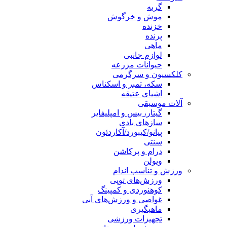
گربه
موش و خرگوش
خزنده
پرنده
ماهی
لوازم جانبی
حیوانات مزرعه
کلکسیون و سرگرمی
سکه، تمبر و اسکناس
اشیای عتیقه
آلات موسیقی
گیتار، بیس و امپلیفایر
سازهای بادی
پیانو/کیبورد/آکاردئون
سنتی
درام و پرکاشن
ویولن
ورزش و تناسب اندام
ورزش‌های توپی
کوهنوردی و کمپینگ
غواصی و ورزش‌های آبی
ماهیگیری
تجهیزات ورزشی