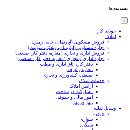
دسته‌بندی‌ها
×
جویای کار
املاک
فروش مسکونی (آپارتمان، خانه، زمین)
اجاره مسکونی (آپارتمان، ویلائی، سوئیت)
فروش اداری و تجاری (مغازه، دفتر کار، صنعتی)
اجاره اداری و تجاری (مغازه، دفتر کار، صنعتی)
دفتر کار، اتاق اداری و مطب
مغازه و غرفه
صنعتی،‌ کشاورزی و تجاری
خدمات املاک
آژانس املاک
مشارکت در ساخت
امور مالی و حقوقی
پیش‌فروش
وسایل نقلیه
خودرو
سواری
سنگین