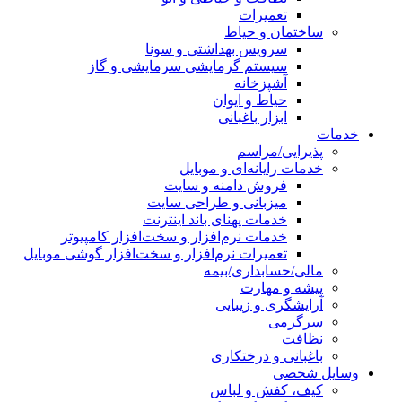
تعمیرات
ساختمان و حیاط
سرویس بهداشتی و سونا
سیستم گرمایشی سرمایشی و گاز
آشپزخانه
حیاط و ایوان
ابزار باغبانی
خدمات
پذیرایی/مراسم
خدمات رایانه‌ای و موبایل
فروش دامنه و سایت
میزبانی و طراحی سایت
خدمات پهنای باند اینترنت
خدمات نرم‌افزار و سخت‌افزار کامپیوتر
تعمیرات نرم‌افزار و سخت‌افزار گوشی موبایل
مالی/حسابداری/بیمه
پیشه و مهارت
آرایشگری و زیبایی
سرگرمی
نظافت
باغبانی و درختکاری
وسایل شخصی
کیف، کفش و لباس