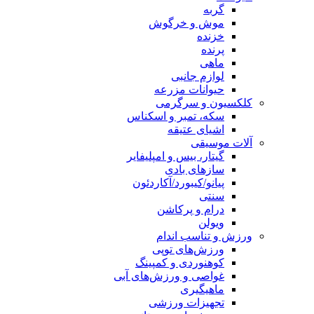
گربه
موش و خرگوش
خزنده
پرنده
ماهی
لوازم جانبی
حیوانات مزرعه
کلکسیون و سرگرمی
سکه، تمبر و اسکناس
اشیای عتیقه
آلات موسیقی
گیتار، بیس و امپلیفایر
سازهای بادی
پیانو/کیبورد/آکاردئون
سنتی
درام و پرکاشن
ویولن
ورزش و تناسب اندام
ورزش‌های توپی
کوهنوردی و کمپینگ
غواصی و ورزش‌های آبی
ماهیگیری
تجهیزات ورزشی