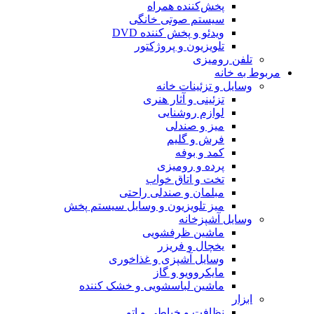
پخش‌کننده همراه
سیستم صوتی خانگی
ویدئو و پخش کننده DVD
تلویزیون و پروژکتور
تلفن رومیزی
مربوط به خانه
وسایل و تزئینات خانه
تزئینی و آثار هنری
لوازم روشنایی
میز و صندلی
فرش و گلیم
کمد و بوفه
پرده و رومیزی
تخت و اتاق خواب
مبلمان و صندلی راحتی
میز تلویزیون و وسایل سیستم پخش
وسایل آشپزخانه
ماشین ظرفشویی
یخچال و فریزر
وسایل آشپزی و غذاخوری
مایکروویو و گاز
ماشین لباسشویی و خشک کننده
ابزار
نظافت و خیاطی و اتو