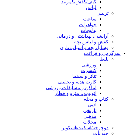
کیف/کفش/کمربند
لباس
تزیینی
ساعت
جواهرات
بدلیجات
آرایشی، بهداشتی و درمانی
کفش و لباس بچه
وسایل بچه و اسباب بازی
سرگرمی و فراغت
بلیط
ورزشی
کنسرت
تئاتر و سینما
کارت هدیه و تخفیف
اماکن و مسابقات ورزشی
اتوبوس، مترو و قطار
کتاب و مجله
ادبی
تاریخی
مذهبی
مجلات
دوچرخه/اسکیت/اسکوتر
حیوانات