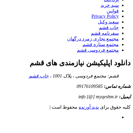
سبد خرید
قوانین
Privacy Policy
سعید وکیل
چاپ قشم
سفرنامه قشم
مجتمع تجاری زمرد درگهان
مجتمع ستاره قشم
مجتمع فردوسی قشم
دانلود اپلیکیشن نیازمندی های قشم
قشم: مجتمع فردوسی ، پلاک 1001 ،
چاپ قشم
شماره تماس:
09176109585
ایمیل:
info [@] myqeshm.ir
کلیه حقوق برای
پدید آورنده
محفوظ است |