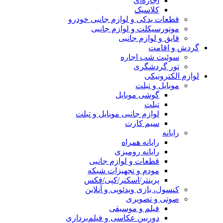
اجاره‌ای
کلاسیک
قطعات یدکی و لوازم جانبی خودرو
موتورسیکلت و لوازم جانبی
قایق و لوازم جانبی
گردش و اقامت
سوئیت شب اجاره
تور گردشگری
لوازم الکترونیکی
موبایل و تبلت
گوشی موبایل
تبلت
لوازم جانبی موبایل و تبلت
سیم کارت
رایانه
رایانه همراه
رایانه رومیزی
قطعات و لوازم جانبی
مودم و تجهیزات شبکه
پرینتر/اسکنر/کپی/فکس
کنسول، بازی‌ ویدئویی و آنلاین
صوتی و تصویری
فیلم و موسیقی
دوربین عکاسی و فیلم‌برداری