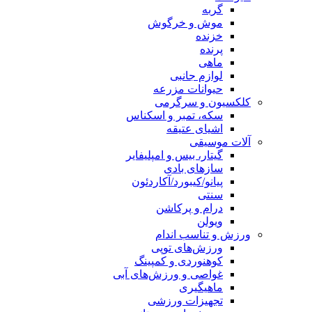
گربه
موش و خرگوش
خزنده
پرنده
ماهی
لوازم جانبی
حیوانات مزرعه
کلکسیون و سرگرمی
سکه، تمبر و اسکناس
اشیای عتیقه
آلات موسیقی
گیتار، بیس و امپلیفایر
سازهای بادی
پیانو/کیبورد/آکاردئون
سنتی
درام و پرکاشن
ویولن
ورزش و تناسب اندام
ورزش‌های توپی
کوهنوردی و کمپینگ
غواصی و ورزش‌های آبی
ماهیگیری
تجهیزات ورزشی