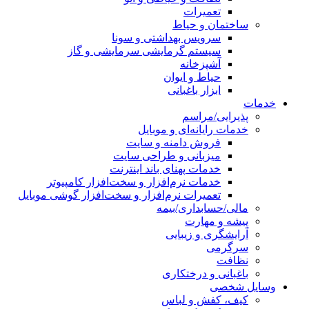
تعمیرات
ساختمان و حیاط
سرویس بهداشتی و سونا
سیستم گرمایشی سرمایشی و گاز
آشپزخانه
حیاط و ایوان
ابزار باغبانی
خدمات
پذیرایی/مراسم
خدمات رایانه‌ای و موبایل
فروش دامنه و سایت
میزبانی و طراحی سایت
خدمات پهنای باند اینترنت
خدمات نرم‌افزار و سخت‌افزار کامپیوتر
تعمیرات نرم‌افزار و سخت‌افزار گوشی موبایل
مالی/حسابداری/بیمه
پیشه و مهارت
آرایشگری و زیبایی
سرگرمی
نظافت
باغبانی و درختکاری
وسایل شخصی
کیف، کفش و لباس