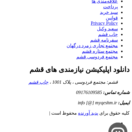
علاقه‌مندی ها
پرداخت
سبد خرید
قوانین
Privacy Policy
سعید وکیل
چاپ قشم
سفرنامه قشم
مجتمع تجاری زمرد درگهان
مجتمع ستاره قشم
مجتمع فردوسی قشم
دانلود اپلیکیشن نیازمندی های قشم
قشم: مجتمع فردوسی ، پلاک 1001 ،
چاپ قشم
شماره تماس:
09176109585
ایمیل:
info [@] myqeshm.ir
کلیه حقوق برای
پدید آورنده
محفوظ است |