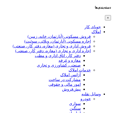
دسته‌بندی‌ها
×
جویای کار
املاک
فروش مسکونی (آپارتمان، خانه، زمین)
اجاره مسکونی (آپارتمان، ویلائی، سوئیت)
فروش اداری و تجاری (مغازه، دفتر کار، صنعتی)
اجاره اداری و تجاری (مغازه، دفتر کار، صنعتی)
دفتر کار، اتاق اداری و مطب
مغازه و غرفه
صنعتی،‌ کشاورزی و تجاری
خدمات املاک
آژانس املاک
مشارکت در ساخت
امور مالی و حقوقی
پیش‌فروش
وسایل نقلیه
خودرو
سواری
سنگین