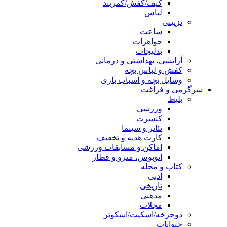
کیف/کفش/کمربند
لباس
تزیینی
ساعت
جواهرات
بدلیجات
آرایشی، بهداشتی و درمانی
کفش و لباس بچه
وسایل بچه و اسباب بازی
سرگرمی و فراغت
بلیط
ورزشی
کنسرت
تئاتر و سینما
کارت هدیه و تخفیف
اماکن و مسابقات ورزشی
اتوبوس، مترو و قطار
کتاب و مجله
ادبی
تاریخی
مذهبی
مجلات
دوچرخه/اسکیت/اسکوتر
حیوانات