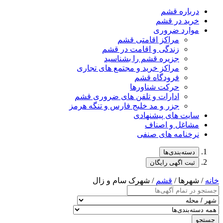
درباره قشم
خرید در قشم
موارد ضروری
مراکز اقامتی قشم
زندگی و اقامت در قشم
جزیره قشم را بشناسید
مراکز خرید و مجتمع های تجاری
فرودگاه قشم
حرکت شناورها
ادارات و تلفن های ضروری قشم
جزر و مد خلیج فارس و تنگه هرمز
سایت های پیشنهادی
مشاغل و اصناف
نرخنامه های صنفی
دسته‌بندی‌ها
ثبت اگهی رایگان
خانه
/ شهرها /
قشم
/ شهرک سام و زال
جستجو