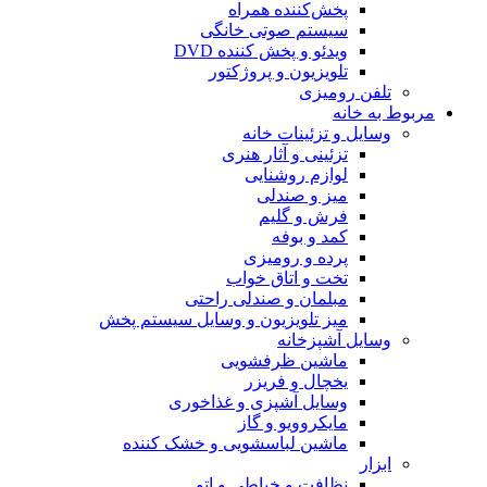
پخش‌کننده همراه
سیستم صوتی خانگی
ویدئو و پخش کننده DVD
تلویزیون و پروژکتور
تلفن رومیزی
مربوط به خانه
وسایل و تزئینات خانه
تزئینی و آثار هنری
لوازم روشنایی
میز و صندلی
فرش و گلیم
کمد و بوفه
پرده و رومیزی
تخت و اتاق خواب
مبلمان و صندلی راحتی
میز تلویزیون و وسایل سیستم پخش
وسایل آشپزخانه
ماشین ظرفشویی
یخچال و فریزر
وسایل آشپزی و غذاخوری
مایکروویو و گاز
ماشین لباسشویی و خشک کننده
ابزار
نظافت و خیاطی و اتو