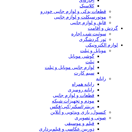
اجاره‌ای
کلاسیک
قطعات یدکی و لوازم جانبی خودرو
موتورسیکلت و لوازم جانبی
قایق و لوازم جانبی
گردش و اقامت
سوئیت شب اجاره
تور گردشگری
لوازم الکترونیکی
موبایل و تبلت
گوشی موبایل
تبلت
لوازم جانبی موبایل و تبلت
سیم کارت
رایانه
رایانه همراه
رایانه رومیزی
قطعات و لوازم جانبی
مودم و تجهیزات شبکه
پرینتر/اسکنر/کپی/فکس
کنسول، بازی‌ ویدئویی و آنلاین
صوتی و تصویری
فیلم و موسیقی
دوربین عکاسی و فیلم‌برداری