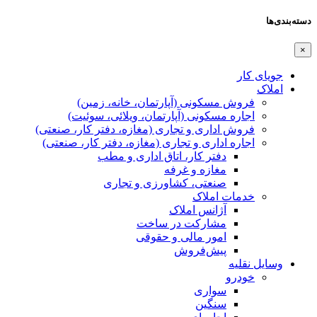
دسته‌بندی‌ها
×
جویای کار
املاک
فروش مسکونی (آپارتمان، خانه، زمین)
اجاره مسکونی (آپارتمان، ویلائی، سوئیت)
فروش اداری و تجاری (مغازه، دفتر کار، صنعتی)
اجاره اداری و تجاری (مغازه، دفتر کار، صنعتی)
دفتر کار، اتاق اداری و مطب
مغازه و غرفه
صنعتی،‌ کشاورزی و تجاری
خدمات املاک
آژانس املاک
مشارکت در ساخت
امور مالی و حقوقی
پیش‌فروش
وسایل نقلیه
خودرو
سواری
سنگین