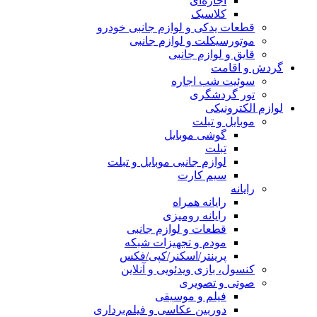
اجاره‌ای
کلاسیک
قطعات یدکی و لوازم جانبی خودرو
موتورسیکلت و لوازم جانبی
قایق و لوازم جانبی
گردش و اقامت
سوئیت شب اجاره
تور گردشگری
لوازم الکترونیکی
موبایل و تبلت
گوشی موبایل
تبلت
لوازم جانبی موبایل و تبلت
سیم کارت
رایانه
رایانه همراه
رایانه رومیزی
قطعات و لوازم جانبی
مودم و تجهیزات شبکه
پرینتر/اسکنر/کپی/فکس
کنسول، بازی‌ ویدئویی و آنلاین
صوتی و تصویری
فیلم و موسیقی
دوربین عکاسی و فیلم‌برداری