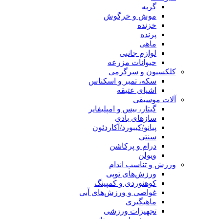
گربه
موش و خرگوش
خزنده
پرنده
ماهی
لوازم جانبی
حیوانات مزرعه
کلکسیون و سرگرمی
سکه، تمبر و اسکناس
اشیای عتیقه
آلات موسیقی
گیتار، بیس و امپلیفایر
سازهای بادی
پیانو/کیبورد/آکاردئون
سنتی
درام و پرکاشن
ویولن
ورزش و تناسب اندام
ورزش‌های توپی
کوهنوردی و کمپینگ
غواصی و ورزش‌های آبی
ماهیگیری
تجهیزات ورزشی