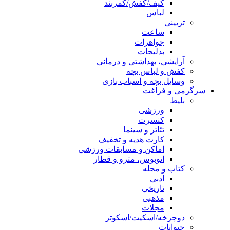
کیف/کفش/کمربند
لباس
تزیینی
ساعت
جواهرات
بدلیجات
آرایشی، بهداشتی و درمانی
کفش و لباس بچه
وسایل بچه و اسباب بازی
سرگرمی و فراغت
بلیط
ورزشی
کنسرت
تئاتر و سینما
کارت هدیه و تخفیف
اماکن و مسابقات ورزشی
اتوبوس، مترو و قطار
کتاب و مجله
ادبی
تاریخی
مذهبی
مجلات
دوچرخه/اسکیت/اسکوتر
حیوانات