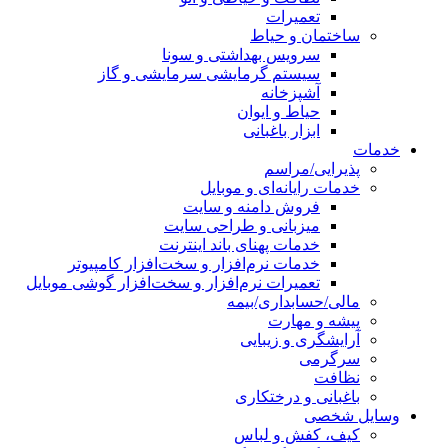
تعمیرات
ساختمان و حیاط
سرویس بهداشتی و سونا
سیستم گرمایشی سرمایشی و گاز
آشپزخانه
حیاط و ایوان
ابزار باغبانی
خدمات
پذیرایی/مراسم
خدمات رایانه‌ای و موبایل
فروش دامنه و سایت
میزبانی و طراحی سایت
خدمات پهنای باند اینترنت
خدمات نرم‌افزار و سخت‌افزار کامپیوتر
تعمیرات نرم‌افزار و سخت‌افزار گوشی موبایل
مالی/حسابداری/بیمه
پیشه و مهارت
آرایشگری و زیبایی
سرگرمی
نظافت
باغبانی و درختکاری
وسایل شخصی
کیف، کفش و لباس