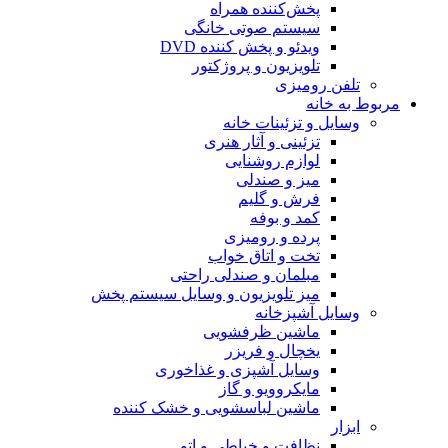
پخش‌کننده همراه
سیستم صوتی خانگی
ویدئو و پخش کننده DVD
تلویزیون و پروژکتور
تلفن رومیزی
مربوط به خانه
وسایل و تزئینات خانه
تزئینی و آثار هنری
لوازم روشنایی
میز و صندلی
فرش و گلیم
کمد و بوفه
پرده و رومیزی
تخت و اتاق خواب
مبلمان و صندلی راحتی
میز تلویزیون و وسایل سیستم پخش
وسایل آشپزخانه
ماشین ظرفشویی
یخچال و فریزر
وسایل آشپزی و غذاخوری
مایکروویو و گاز
ماشین لباسشویی و خشک کننده
ابزار
نظافت و خیاطی و اتو