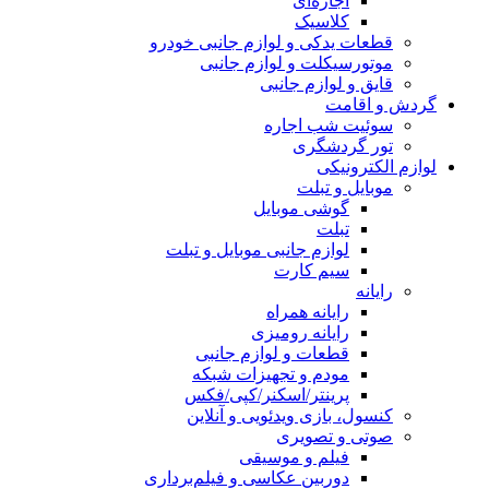
اجاره‌ای
کلاسیک
قطعات یدکی و لوازم جانبی خودرو
موتورسیکلت و لوازم جانبی
قایق و لوازم جانبی
گردش و اقامت
سوئیت شب اجاره
تور گردشگری
لوازم الکترونیکی
موبایل و تبلت
گوشی موبایل
تبلت
لوازم جانبی موبایل و تبلت
سیم کارت
رایانه
رایانه همراه
رایانه رومیزی
قطعات و لوازم جانبی
مودم و تجهیزات شبکه
پرینتر/اسکنر/کپی/فکس
کنسول، بازی‌ ویدئویی و آنلاین
صوتی و تصویری
فیلم و موسیقی
دوربین عکاسی و فیلم‌برداری