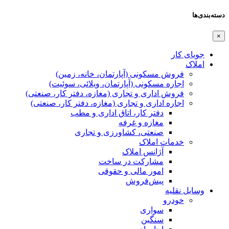
دسته‌بندی‌ها
×
جویای کار
املاک
فروش مسکونی (آپارتمان، خانه، زمین)
اجاره مسکونی (آپارتمان، ویلائی، سوئیت)
فروش اداری و تجاری (مغازه، دفتر کار، صنعتی)
اجاره اداری و تجاری (مغازه، دفتر کار، صنعتی)
دفتر کار، اتاق اداری و مطب
مغازه و غرفه
صنعتی،‌ کشاورزی و تجاری
خدمات املاک
آژانس املاک
مشارکت در ساخت
امور مالی و حقوقی
پیش‌فروش
وسایل نقلیه
خودرو
سواری
سنگین