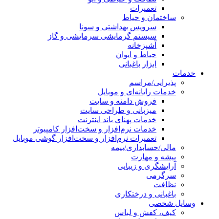
تعمیرات
ساختمان و حیاط
سرویس بهداشتی و سونا
سیستم گرمایشی سرمایشی و گاز
آشپزخانه
حیاط و ایوان
ابزار باغبانی
خدمات
پذیرایی/مراسم
خدمات رایانه‌ای و موبایل
فروش دامنه و سایت
میزبانی و طراحی سایت
خدمات پهنای باند اینترنت
خدمات نرم‌افزار و سخت‌افزار کامپیوتر
تعمیرات نرم‌افزار و سخت‌افزار گوشی موبایل
مالی/حسابداری/بیمه
پیشه و مهارت
آرایشگری و زیبایی
سرگرمی
نظافت
باغبانی و درختکاری
وسایل شخصی
کیف، کفش و لباس