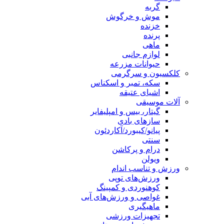
گربه
موش و خرگوش
خزنده
پرنده
ماهی
لوازم جانبی
حیوانات مزرعه
کلکسیون و سرگرمی
سکه، تمبر و اسکناس
اشیای عتیقه
آلات موسیقی
گیتار، بیس و امپلیفایر
سازهای بادی
پیانو/کیبورد/آکاردئون
سنتی
درام و پرکاشن
ویولن
ورزش و تناسب اندام
ورزش‌های توپی
کوهنوردی و کمپینگ
غواصی و ورزش‌های آبی
ماهیگیری
تجهیزات ورزشی