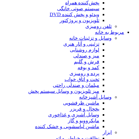
پخش‌کننده همراه
سیستم صوتی خانگی
ویدئو و پخش کننده DVD
تلویزیون و پروژکتور
تلفن رومیزی
مربوط به خانه
وسایل و تزئینات خانه
تزئینی و آثار هنری
لوازم روشنایی
میز و صندلی
فرش و گلیم
کمد و بوفه
پرده و رومیزی
تخت و اتاق خواب
مبلمان و صندلی راحتی
میز تلویزیون و وسایل سیستم پخش
وسایل آشپزخانه
ماشین ظرفشویی
یخچال و فریزر
وسایل آشپزی و غذاخوری
مایکروویو و گاز
ماشین لباسشویی و خشک کننده
ابزار
نظافت و خیاطی و اتو