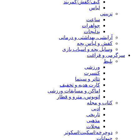
کیف/کفش/کمربند
لباس
تزیینی
ساعت
جواهرات
بدلیجات
آرایشی، بهداشتی و درمانی
کفش و لباس بچه
وسایل بچه و اسباب بازی
سرگرمی و فراغت
بلیط
ورزشی
کنسرت
تئاتر و سینما
کارت هدیه و تخفیف
اماکن و مسابقات ورزشی
اتوبوس، مترو و قطار
کتاب و مجله
ادبی
تاریخی
مذهبی
مجلات
دوچرخه/اسکیت/اسکوتر
حیوانات