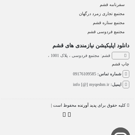
سفرنامه قشم
مجتمع تجاری زمرد درگهان
مجتمع ستاره قشم
مجتمع فردوسی قشم
دانلود اپلیکیشن نیازمندی های قشم
قشم: مجتمع فردوسی ، پلاک 1001 ،
چاپ قشم
شماره تماس:
09176109585
ایمیل:
info [@] myqeshm.ir
کلیه حقوق برای
پدید آورنده
محفوظ است |