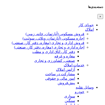
دسته‌بندی‌ها
×
جویای کار
املاک
فروش مسکونی (آپارتمان، خانه، زمین)
اجاره مسکونی (آپارتمان، ویلائی، سوئیت)
فروش اداری و تجاری (مغازه، دفتر کار، صنعتی)
اجاره اداری و تجاری (مغازه، دفتر کار، صنعتی)
دفتر کار، اتاق اداری و مطب
مغازه و غرفه
صنعتی،‌ کشاورزی و تجاری
خدمات املاک
آژانس املاک
مشارکت در ساخت
امور مالی و حقوقی
پیش‌فروش
وسایل نقلیه
خودرو
سواری
سنگین