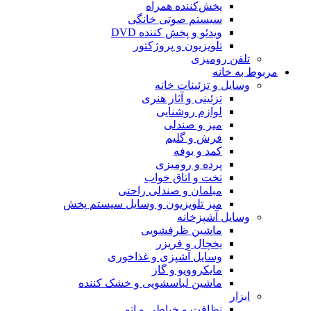
پخش‌کننده همراه
سیستم صوتی خانگی
ویدئو و پخش کننده DVD
تلویزیون و پروژکتور
تلفن رومیزی
مربوط به خانه
وسایل و تزئینات خانه
تزئینی و آثار هنری
لوازم روشنایی
میز و صندلی
فرش و گلیم
کمد و بوفه
پرده و رومیزی
تخت و اتاق خواب
مبلمان و صندلی راحتی
میز تلویزیون و وسایل سیستم پخش
وسایل آشپزخانه
ماشین ظرفشویی
یخچال و فریزر
وسایل آشپزی و غذاخوری
مایکروویو و گاز
ماشین لباسشویی و خشک کننده
ابزار
نظافت و خیاطی و اتو