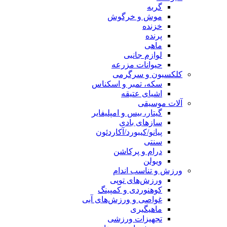
گربه
موش و خرگوش
خزنده
پرنده
ماهی
لوازم جانبی
حیوانات مزرعه
کلکسیون و سرگرمی
سکه، تمبر و اسکناس
اشیای عتیقه
آلات موسیقی
گیتار، بیس و امپلیفایر
سازهای بادی
پیانو/کیبورد/آکاردئون
سنتی
درام و پرکاشن
ویولن
ورزش و تناسب اندام
ورزش‌های توپی
کوهنوردی و کمپینگ
غواصی و ورزش‌های آبی
ماهیگیری
تجهیزات ورزشی