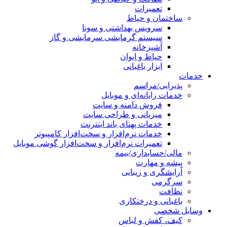
تعمیرات
ساختمان و حیاط
سرویس بهداشتی و سونا
سیستم گرمایشی سرمایشی و گاز
آشپزخانه
حیاط و ایوان
ابزار باغبانی
خدمات
پذیرایی/مراسم
خدمات رایانه‌ای و موبایل
فروش دامنه و سایت
میزبانی و طراحی سایت
خدمات پهنای باند اینترنت
خدمات نرم‌افزار و سخت‌افزار کامپیوتر
تعمیرات نرم‌افزار و سخت‌افزار گوشی موبایل
مالی/حسابداری/بیمه
پیشه و مهارت
آرایشگری و زیبایی
سرگرمی
نظافت
باغبانی و درختکاری
وسایل شخصی
کیف، کفش و لباس