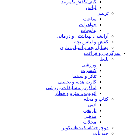
کیف/کفش/کمربند
لباس
تزیینی
ساعت
جواهرات
بدلیجات
آرایشی، بهداشتی و درمانی
کفش و لباس بچه
وسایل بچه و اسباب بازی
سرگرمی و فراغت
بلیط
ورزشی
کنسرت
تئاتر و سینما
کارت هدیه و تخفیف
اماکن و مسابقات ورزشی
اتوبوس، مترو و قطار
کتاب و مجله
ادبی
تاریخی
مذهبی
مجلات
دوچرخه/اسکیت/اسکوتر
حیوانات