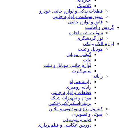
اجاره‌ای
کلاسیک
قطعات یدکی و لوازم جانبی خودرو
موتورسیکلت و لوازم جانبی
قایق و لوازم جانبی
گردش و اقامت
سوئیت شب اجاره
تور گردشگری
لوازم الکترونیکی
موبایل و تبلت
گوشی موبایل
تبلت
لوازم جانبی موبایل و تبلت
سیم کارت
رایانه
رایانه همراه
رایانه رومیزی
قطعات و لوازم جانبی
مودم و تجهیزات شبکه
پرینتر/اسکنر/کپی/فکس
کنسول، بازی‌ ویدئویی و آنلاین
صوتی و تصویری
فیلم و موسیقی
دوربین عکاسی و فیلم‌برداری