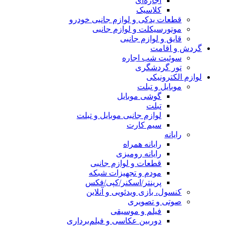
اجاره‌ای
کلاسیک
قطعات یدکی و لوازم جانبی خودرو
موتورسیکلت و لوازم جانبی
قایق و لوازم جانبی
گردش و اقامت
سوئیت شب اجاره
تور گردشگری
لوازم الکترونیکی
موبایل و تبلت
گوشی موبایل
تبلت
لوازم جانبی موبایل و تبلت
سیم کارت
رایانه
رایانه همراه
رایانه رومیزی
قطعات و لوازم جانبی
مودم و تجهیزات شبکه
پرینتر/اسکنر/کپی/فکس
کنسول، بازی‌ ویدئویی و آنلاین
صوتی و تصویری
فیلم و موسیقی
دوربین عکاسی و فیلم‌برداری