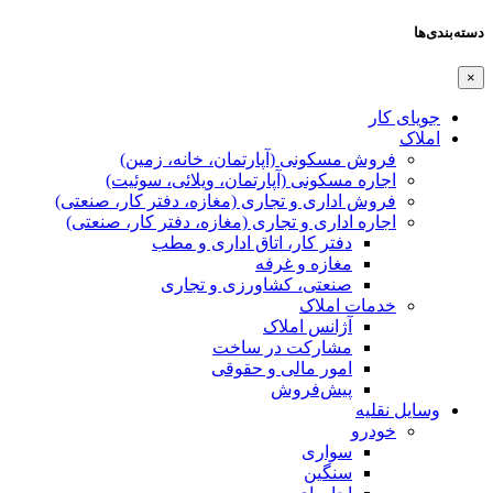
دسته‌بندی‌ها
×
جویای کار
املاک
فروش مسکونی (آپارتمان، خانه، زمین)
اجاره مسکونی (آپارتمان، ویلائی، سوئیت)
فروش اداری و تجاری (مغازه، دفتر کار، صنعتی)
اجاره اداری و تجاری (مغازه، دفتر کار، صنعتی)
دفتر کار، اتاق اداری و مطب
مغازه و غرفه
صنعتی،‌ کشاورزی و تجاری
خدمات املاک
آژانس املاک
مشارکت در ساخت
امور مالی و حقوقی
پیش‌فروش
وسایل نقلیه
خودرو
سواری
سنگین