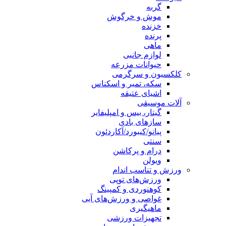
گربه
موش و خرگوش
خزنده
پرنده
ماهی
لوازم جانبی
حیوانات مزرعه
کلکسیون و سرگرمی
سکه، تمبر و اسکناس
اشیای عتیقه
آلات موسیقی
گیتار، بیس و امپلیفایر
سازهای بادی
پیانو/کیبورد/آکاردئون
سنتی
درام و پرکاشن
ویولن
ورزش و تناسب اندام
ورزش‌های توپی
کوهنوردی و کمپینگ
غواصی و ورزش‌های آبی
ماهیگیری
تجهیزات ورزشی