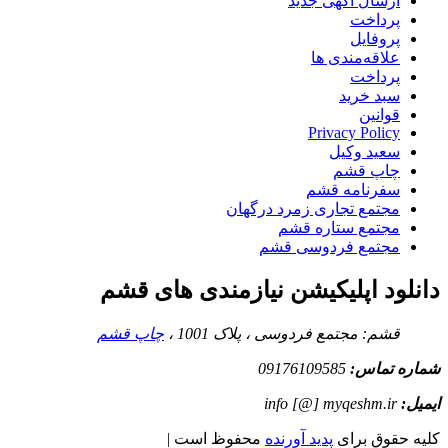
ارسال آگهی جدید
پرداخت
پروفایل
علاقه‌مندی ها
پرداخت
سبد خرید
قوانین
Privacy Policy
سعید وکیل
چاپ قشم
سفرنامه قشم
مجتمع تجاری زمرد درگهان
مجتمع ستاره قشم
مجتمع فردوسی قشم
دانلود اپلیکیشن نیازمندی های قشم
قشم: مجتمع فردوسی ، پلاک 1001 ،
چاپ قشم
شماره تماس:
09176109585
ایمیل:
info [@] myqeshm.ir
کلیه حقوق برای
پدید آورنده
محفوظ است |