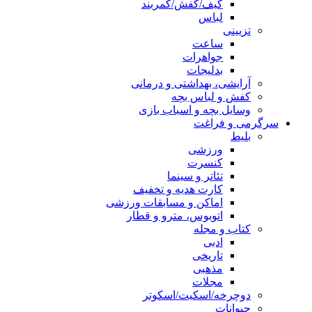
کیف/کفش/کمربند
لباس
تزیینی
ساعت
جواهرات
بدلیجات
آرایشی، بهداشتی و درمانی
کفش و لباس بچه
وسایل بچه و اسباب بازی
سرگرمی و فراغت
بلیط
ورزشی
کنسرت
تئاتر و سینما
کارت هدیه و تخفیف
اماکن و مسابقات ورزشی
اتوبوس، مترو و قطار
کتاب و مجله
ادبی
تاریخی
مذهبی
مجلات
دوچرخه/اسکیت/اسکوتر
حیوانات