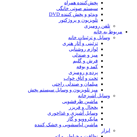
پخش‌کننده همراه
سیستم صوتی خانگی
ویدئو و پخش کننده DVD
تلویزیون و پروژکتور
تلفن رومیزی
مربوط به خانه
وسایل و تزئینات خانه
تزئینی و آثار هنری
لوازم روشنایی
میز و صندلی
فرش و گلیم
کمد و بوفه
پرده و رومیزی
تخت و اتاق خواب
مبلمان و صندلی راحتی
میز تلویزیون و وسایل سیستم پخش
وسایل آشپزخانه
ماشین ظرفشویی
یخچال و فریزر
وسایل آشپزی و غذاخوری
مایکروویو و گاز
ماشین لباسشویی و خشک کننده
ابزار
نظافت و خیاطی و اتو