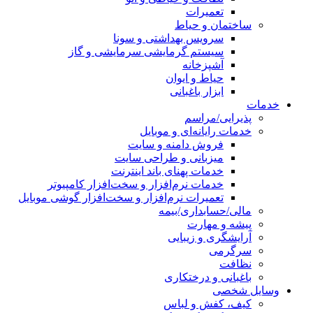
تعمیرات
ساختمان و حیاط
سرویس بهداشتی و سونا
سیستم گرمایشی سرمایشی و گاز
آشپزخانه
حیاط و ایوان
ابزار باغبانی
خدمات
پذیرایی/مراسم
خدمات رایانه‌ای و موبایل
فروش دامنه و سایت
میزبانی و طراحی سایت
خدمات پهنای باند اینترنت
خدمات نرم‌افزار و سخت‌افزار کامپیوتر
تعمیرات نرم‌افزار و سخت‌افزار گوشی موبایل
مالی/حسابداری/بیمه
پیشه و مهارت
آرایشگری و زیبایی
سرگرمی
نظافت
باغبانی و درختکاری
وسایل شخصی
کیف، کفش و لباس