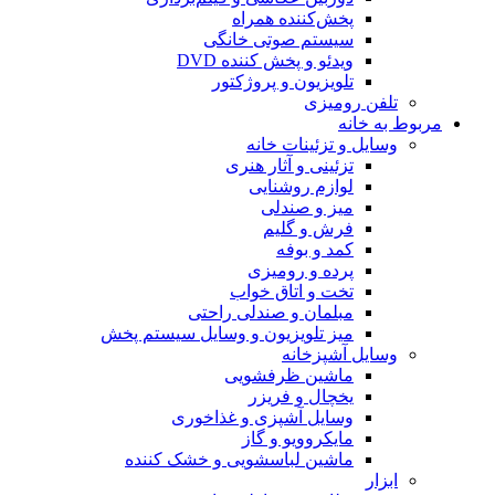
پخش‌کننده همراه
سیستم صوتی خانگی
ویدئو و پخش کننده DVD
تلویزیون و پروژکتور
تلفن رومیزی
مربوط به خانه
وسایل و تزئینات خانه
تزئینی و آثار هنری
لوازم روشنایی
میز و صندلی
فرش و گلیم
کمد و بوفه
پرده و رومیزی
تخت و اتاق خواب
مبلمان و صندلی راحتی
میز تلویزیون و وسایل سیستم پخش
وسایل آشپزخانه
ماشین ظرفشویی
یخچال و فریزر
وسایل آشپزی و غذاخوری
مایکروویو و گاز
ماشین لباسشویی و خشک کننده
ابزار