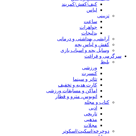
کیف/کفش/کمربند
لباس
تزیینی
ساعت
جواهرات
بدلیجات
آرایشی، بهداشتی و درمانی
کفش و لباس بچه
وسایل بچه و اسباب بازی
سرگرمی و فراغت
بلیط
ورزشی
کنسرت
تئاتر و سینما
کارت هدیه و تخفیف
اماکن و مسابقات ورزشی
اتوبوس، مترو و قطار
کتاب و مجله
ادبی
تاریخی
مذهبی
مجلات
دوچرخه/اسکیت/اسکوتر