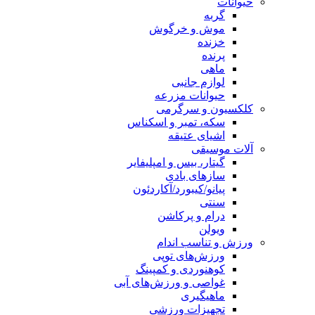
حیوانات
گربه
موش و خرگوش
خزنده
پرنده
ماهی
لوازم جانبی
حیوانات مزرعه
کلکسیون و سرگرمی
سکه، تمبر و اسکناس
اشیای عتیقه
آلات موسیقی
گیتار، بیس و امپلیفایر
سازهای بادی
پیانو/کیبورد/آکاردئون
سنتی
درام و پرکاشن
ویولن
ورزش و تناسب اندام
ورزش‌های توپی
کوهنوردی و کمپینگ
غواصی و ورزش‌های آبی
ماهیگیری
تجهیزات ورزشی