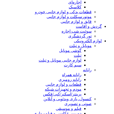
اجاره‌ای
کلاسیک
قطعات یدکی و لوازم جانبی خودرو
موتورسیکلت و لوازم جانبی
قایق و لوازم جانبی
گردش و اقامت
سوئیت شب اجاره
تور گردشگری
لوازم الکترونیکی
موبایل و تبلت
گوشی موبایل
تبلت
لوازم جانبی موبایل و تبلت
سیم کارت
رایانه
رایانه همراه
رایانه رومیزی
قطعات و لوازم جانبی
مودم و تجهیزات شبکه
پرینتر/اسکنر/کپی/فکس
کنسول، بازی‌ ویدئویی و آنلاین
صوتی و تصویری
فیلم و موسیقی
دوربین عکاسی و فیلم‌برداری