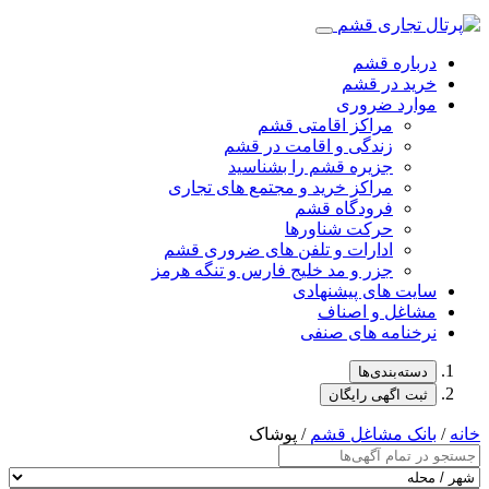
درباره قشم
خرید در قشم
موارد ضروری
مراکز اقامتی قشم
زندگی و اقامت در قشم
جزیره قشم را بشناسید
مراکز خرید و مجتمع های تجاری
فرودگاه قشم
حرکت شناورها
ادارات و تلفن های ضروری قشم
جزر و مد خلیج فارس و تنگه هرمز
سایت های پیشنهادی
مشاغل و اصناف
نرخنامه های صنفی
دسته‌بندی‌ها
ثبت اگهی رایگان
خانه
/
بانک مشاغل قشم
/ پوشاک