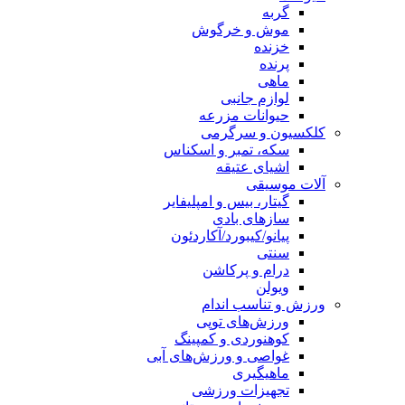
گربه
موش و خرگوش
خزنده
پرنده
ماهی
لوازم جانبی
حیوانات مزرعه
کلکسیون و سرگرمی
سکه، تمبر و اسکناس
اشیای عتیقه
آلات موسیقی
گیتار، بیس و امپلیفایر
سازهای بادی
پیانو/کیبورد/آکاردئون
سنتی
درام و پرکاشن
ویولن
ورزش و تناسب اندام
ورزش‌های توپی
کوهنوردی و کمپینگ
غواصی و ورزش‌های آبی
ماهیگیری
تجهیزات ورزشی