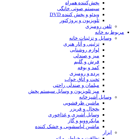
پخش‌کننده همراه
سیستم صوتی خانگی
ویدئو و پخش کننده DVD
تلویزیون و پروژکتور
تلفن رومیزی
مربوط به خانه
وسایل و تزئینات خانه
تزئینی و آثار هنری
لوازم روشنایی
میز و صندلی
فرش و گلیم
کمد و بوفه
پرده و رومیزی
تخت و اتاق خواب
مبلمان و صندلی راحتی
میز تلویزیون و وسایل سیستم پخش
وسایل آشپزخانه
ماشین ظرفشویی
یخچال و فریزر
وسایل آشپزی و غذاخوری
مایکروویو و گاز
ماشین لباسشویی و خشک کننده
ابزار
نظافت و خیاطی و اتو