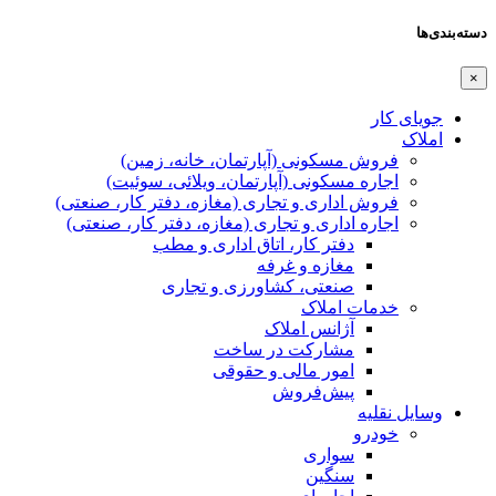
دسته‌بندی‌ها
×
جویای کار
املاک
فروش مسکونی (آپارتمان، خانه، زمین)
اجاره مسکونی (آپارتمان، ویلائی، سوئیت)
فروش اداری و تجاری (مغازه، دفتر کار، صنعتی)
اجاره اداری و تجاری (مغازه، دفتر کار، صنعتی)
دفتر کار، اتاق اداری و مطب
مغازه و غرفه
صنعتی،‌ کشاورزی و تجاری
خدمات املاک
آژانس املاک
مشارکت در ساخت
امور مالی و حقوقی
پیش‌فروش
وسایل نقلیه
خودرو
سواری
سنگین