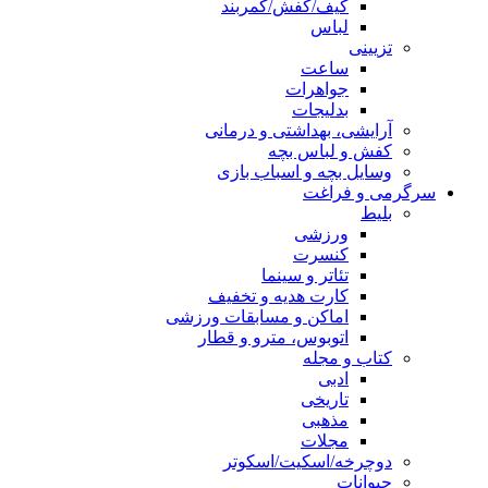
کیف/کفش/کمربند
لباس
تزیینی
ساعت
جواهرات
بدلیجات
آرایشی، بهداشتی و درمانی
کفش و لباس بچه
وسایل بچه و اسباب بازی
سرگرمی و فراغت
بلیط
ورزشی
کنسرت
تئاتر و سینما
کارت هدیه و تخفیف
اماکن و مسابقات ورزشی
اتوبوس، مترو و قطار
کتاب و مجله
ادبی
تاریخی
مذهبی
مجلات
دوچرخه/اسکیت/اسکوتر
حیوانات