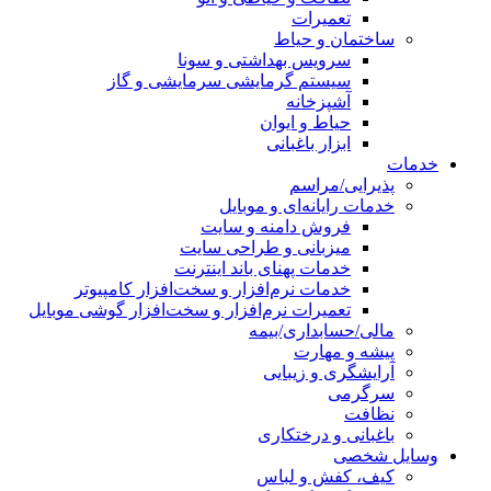
تعمیرات
ساختمان و حیاط
سرویس بهداشتی و سونا
سیستم گرمایشی سرمایشی و گاز
آشپزخانه
حیاط و ایوان
ابزار باغبانی
خدمات
پذیرایی/مراسم
خدمات رایانه‌ای و موبایل
فروش دامنه و سایت
میزبانی و طراحی سایت
خدمات پهنای باند اینترنت
خدمات نرم‌افزار و سخت‌افزار کامپیوتر
تعمیرات نرم‌افزار و سخت‌افزار گوشی موبایل
مالی/حسابداری/بیمه
پیشه و مهارت
آرایشگری و زیبایی
سرگرمی
نظافت
باغبانی و درختکاری
وسایل شخصی
کیف، کفش و لباس