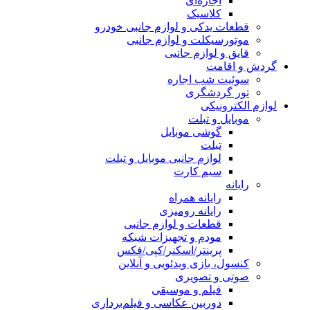
اجاره‌ای
کلاسیک
قطعات یدکی و لوازم جانبی خودرو
موتورسیکلت و لوازم جانبی
قایق و لوازم جانبی
گردش و اقامت
سوئیت شب اجاره
تور گردشگری
لوازم الکترونیکی
موبایل و تبلت
گوشی موبایل
تبلت
لوازم جانبی موبایل و تبلت
سیم کارت
رایانه
رایانه همراه
رایانه رومیزی
قطعات و لوازم جانبی
مودم و تجهیزات شبکه
پرینتر/اسکنر/کپی/فکس
کنسول، بازی‌ ویدئویی و آنلاین
صوتی و تصویری
فیلم و موسیقی
دوربین عکاسی و فیلم‌برداری