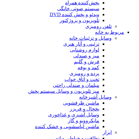
پخش‌کننده همراه
سیستم صوتی خانگی
ویدئو و پخش کننده DVD
تلویزیون و پروژکتور
تلفن رومیزی
مربوط به خانه
وسایل و تزئینات خانه
تزئینی و آثار هنری
لوازم روشنایی
میز و صندلی
فرش و گلیم
کمد و بوفه
پرده و رومیزی
تخت و اتاق خواب
مبلمان و صندلی راحتی
میز تلویزیون و وسایل سیستم پخش
وسایل آشپزخانه
ماشین ظرفشویی
یخچال و فریزر
وسایل آشپزی و غذاخوری
مایکروویو و گاز
ماشین لباسشویی و خشک کننده
ابزار
نظافت و خیاطی و اتو