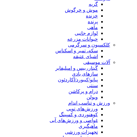
گربه
موش و خرگوش
خزنده
پرنده
ماهی
لوازم جانبی
حیوانات مزرعه
کلکسیون و سرگرمی
سکه، تمبر و اسکناس
اشیای عتیقه
آلات موسیقی
گیتار، بیس و امپلیفایر
سازهای بادی
پیانو/کیبورد/آکاردئون
سنتی
درام و پرکاشن
ویولن
ورزش و تناسب اندام
ورزش‌های توپی
کوهنوردی و کمپینگ
غواصی و ورزش‌های آبی
ماهیگیری
تجهیزات ورزشی