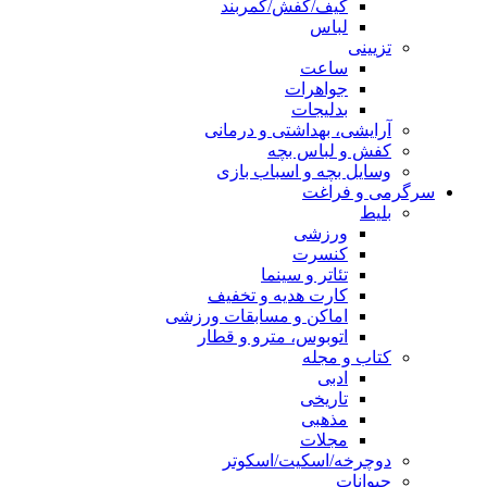
کیف/کفش/کمربند
لباس
تزیینی
ساعت
جواهرات
بدلیجات
آرایشی، بهداشتی و درمانی
کفش و لباس بچه
وسایل بچه و اسباب بازی
سرگرمی و فراغت
بلیط
ورزشی
کنسرت
تئاتر و سینما
کارت هدیه و تخفیف
اماکن و مسابقات ورزشی
اتوبوس، مترو و قطار
کتاب و مجله
ادبی
تاریخی
مذهبی
مجلات
دوچرخه/اسکیت/اسکوتر
حیوانات