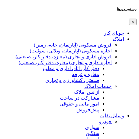
دسته‌بندی‌ها
×
جویای کار
املاک
فروش مسکونی (آپارتمان، خانه، زمین)
اجاره مسکونی (آپارتمان، ویلائی، سوئیت)
فروش اداری و تجاری (مغازه، دفتر کار، صنعتی)
اجاره اداری و تجاری (مغازه، دفتر کار، صنعتی)
دفتر کار، اتاق اداری و مطب
مغازه و غرفه
صنعتی،‌ کشاورزی و تجاری
خدمات املاک
آژانس املاک
مشارکت در ساخت
امور مالی و حقوقی
پیش‌فروش
وسایل نقلیه
خودرو
سواری
سنگین