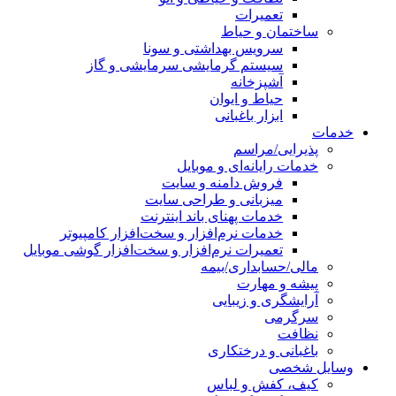
تعمیرات
ساختمان و حیاط
سرویس بهداشتی و سونا
سیستم گرمایشی سرمایشی و گاز
آشپزخانه
حیاط و ایوان
ابزار باغبانی
خدمات
پذیرایی/مراسم
خدمات رایانه‌ای و موبایل
فروش دامنه و سایت
میزبانی و طراحی سایت
خدمات پهنای باند اینترنت
خدمات نرم‌افزار و سخت‌افزار کامپیوتر
تعمیرات نرم‌افزار و سخت‌افزار گوشی موبایل
مالی/حسابداری/بیمه
پیشه و مهارت
آرایشگری و زیبایی
سرگرمی
نظافت
باغبانی و درختکاری
وسایل شخصی
کیف، کفش و لباس