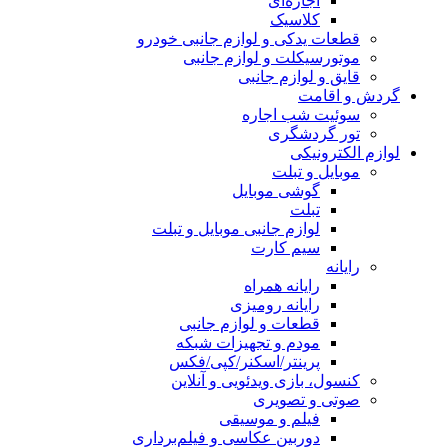
اجاره‌ای
کلاسیک
قطعات یدکی و لوازم جانبی خودرو
موتورسیکلت و لوازم جانبی
قایق و لوازم جانبی
گردش و اقامت
سوئیت شب اجاره
تور گردشگری
لوازم الکترونیکی
موبایل و تبلت
گوشی موبایل
تبلت
لوازم جانبی موبایل و تبلت
سیم کارت
رایانه
رایانه همراه
رایانه رومیزی
قطعات و لوازم جانبی
مودم و تجهیزات شبکه
پرینتر/اسکنر/کپی/فکس
کنسول، بازی‌ ویدئویی و آنلاین
صوتی و تصویری
فیلم و موسیقی
دوربین عکاسی و فیلم‌برداری