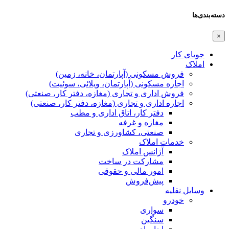
دسته‌بندی‌ها
×
جویای کار
املاک
فروش مسکونی (آپارتمان، خانه، زمین)
اجاره مسکونی (آپارتمان، ویلائی، سوئیت)
فروش اداری و تجاری (مغازه، دفتر کار، صنعتی)
اجاره اداری و تجاری (مغازه، دفتر کار، صنعتی)
دفتر کار، اتاق اداری و مطب
مغازه و غرفه
صنعتی،‌ کشاورزی و تجاری
خدمات املاک
آژانس املاک
مشارکت در ساخت
امور مالی و حقوقی
پیش‌فروش
وسایل نقلیه
خودرو
سواری
سنگین