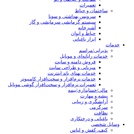
تعمیرات
ساختمان و حیاط
سرویس بهداشتی و سونا
سیستم گرمایشی سرمایشی و گاز
آشپزخانه
حیاط و ایوان
ابزار باغبانی
خدمات
پذیرایی/مراسم
خدمات رایانه‌ای و موبایل
فروش دامنه و سایت
میزبانی و طراحی سایت
خدمات پهنای باند اینترنت
خدمات نرم‌افزار و سخت‌افزار کامپیوتر
تعمیرات نرم‌افزار و سخت‌افزار گوشی موبایل
مالی/حسابداری/بیمه
پیشه و مهارت
آرایشگری و زیبایی
سرگرمی
نظافت
باغبانی و درختکاری
وسایل شخصی
کیف، کفش و لباس