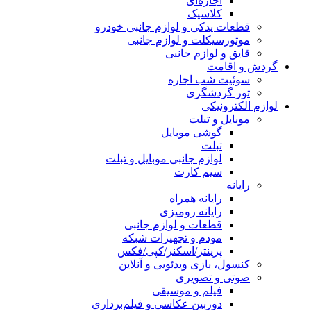
اجاره‌ای
کلاسیک
قطعات یدکی و لوازم جانبی خودرو
موتورسیکلت و لوازم جانبی
قایق و لوازم جانبی
گردش و اقامت
سوئیت شب اجاره
تور گردشگری
لوازم الکترونیکی
موبایل و تبلت
گوشی موبایل
تبلت
لوازم جانبی موبایل و تبلت
سیم کارت
رایانه
رایانه همراه
رایانه رومیزی
قطعات و لوازم جانبی
مودم و تجهیزات شبکه
پرینتر/اسکنر/کپی/فکس
کنسول، بازی‌ ویدئویی و آنلاین
صوتی و تصویری
فیلم و موسیقی
دوربین عکاسی و فیلم‌برداری