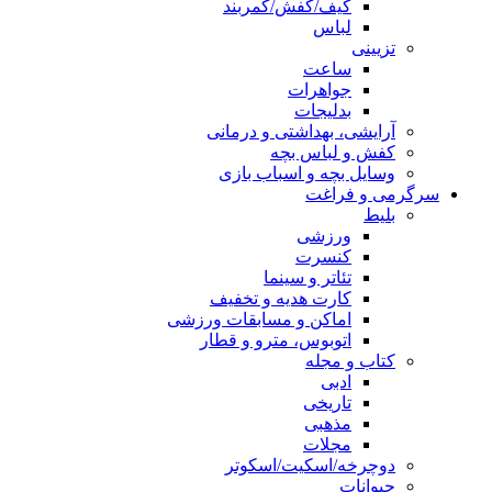
کیف/کفش/کمربند
لباس
تزیینی
ساعت
جواهرات
بدلیجات
آرایشی، بهداشتی و درمانی
کفش و لباس بچه
وسایل بچه و اسباب بازی
سرگرمی و فراغت
بلیط
ورزشی
کنسرت
تئاتر و سینما
کارت هدیه و تخفیف
اماکن و مسابقات ورزشی
اتوبوس، مترو و قطار
کتاب و مجله
ادبی
تاریخی
مذهبی
مجلات
دوچرخه/اسکیت/اسکوتر
حیوانات