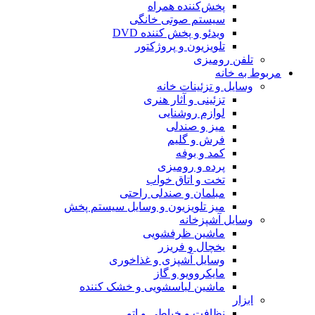
پخش‌کننده همراه
سیستم صوتی خانگی
ویدئو و پخش کننده DVD
تلویزیون و پروژکتور
تلفن رومیزی
مربوط به خانه
وسایل و تزئینات خانه
تزئینی و آثار هنری
لوازم روشنایی
میز و صندلی
فرش و گلیم
کمد و بوفه
پرده و رومیزی
تخت و اتاق خواب
مبلمان و صندلی راحتی
میز تلویزیون و وسایل سیستم پخش
وسایل آشپزخانه
ماشین ظرفشویی
یخچال و فریزر
وسایل آشپزی و غذاخوری
مایکروویو و گاز
ماشین لباسشویی و خشک کننده
ابزار
نظافت و خیاطی و اتو