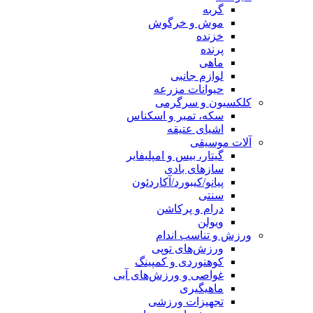
گربه
موش و خرگوش
خزنده
پرنده
ماهی
لوازم جانبی
حیوانات مزرعه
کلکسیون و سرگرمی
سکه، تمبر و اسکناس
اشیای عتیقه
آلات موسیقی
گیتار، بیس و امپلیفایر
سازهای بادی
پیانو/کیبورد/آکاردئون
سنتی
درام و پرکاشن
ویولن
ورزش و تناسب اندام
ورزش‌های توپی
کوهنوردی و کمپینگ
غواصی و ورزش‌های آبی
ماهیگیری
تجهیزات ورزشی