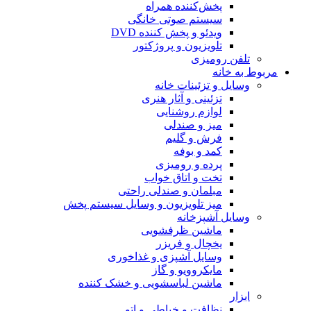
پخش‌کننده همراه
سیستم صوتی خانگی
ویدئو و پخش کننده DVD
تلویزیون و پروژکتور
تلفن رومیزی
مربوط به خانه
وسایل و تزئینات خانه
تزئینی و آثار هنری
لوازم روشنایی
میز و صندلی
فرش و گلیم
کمد و بوفه
پرده و رومیزی
تخت و اتاق خواب
مبلمان و صندلی راحتی
میز تلویزیون و وسایل سیستم پخش
وسایل آشپزخانه
ماشین ظرفشویی
یخچال و فریزر
وسایل آشپزی و غذاخوری
مایکروویو و گاز
ماشین لباسشویی و خشک کننده
ابزار
نظافت و خیاطی و اتو