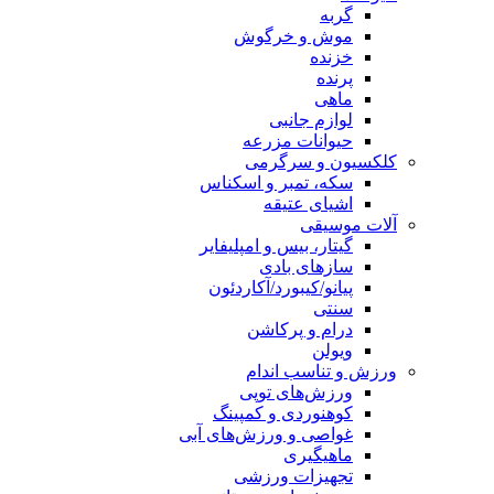
گربه
موش و خرگوش
خزنده
پرنده
ماهی
لوازم جانبی
حیوانات مزرعه
کلکسیون و سرگرمی
سکه، تمبر و اسکناس
اشیای عتیقه
آلات موسیقی
گیتار، بیس و امپلیفایر
سازهای بادی
پیانو/کیبورد/آکاردئون
سنتی
درام و پرکاشن
ویولن
ورزش و تناسب اندام
ورزش‌های توپی
کوهنوردی و کمپینگ
غواصی و ورزش‌های آبی
ماهیگیری
تجهیزات ورزشی