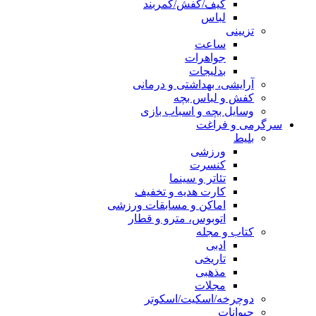
کیف/کفش/کمربند
لباس
تزیینی
ساعت
جواهرات
بدلیجات
آرایشی، بهداشتی و درمانی
کفش و لباس بچه
وسایل بچه و اسباب بازی
سرگرمی و فراغت
بلیط
ورزشی
کنسرت
تئاتر و سینما
کارت هدیه و تخفیف
اماکن و مسابقات ورزشی
اتوبوس، مترو و قطار
کتاب و مجله
ادبی
تاریخی
مذهبی
مجلات
دوچرخه/اسکیت/اسکوتر
حیوانات