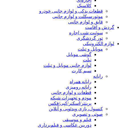
اجاره‌ای
کلاسیک
قطعات یدکی و لوازم جانبی خودرو
موتورسیکلت و لوازم جانبی
قایق و لوازم جانبی
گردش و اقامت
سوئیت شب اجاره
تور گردشگری
لوازم الکترونیکی
موبایل و تبلت
گوشی موبایل
تبلت
لوازم جانبی موبایل و تبلت
سیم کارت
رایانه
رایانه همراه
رایانه رومیزی
قطعات و لوازم جانبی
مودم و تجهیزات شبکه
پرینتر/اسکنر/کپی/فکس
کنسول، بازی‌ ویدئویی و آنلاین
صوتی و تصویری
فیلم و موسیقی
دوربین عکاسی و فیلم‌برداری