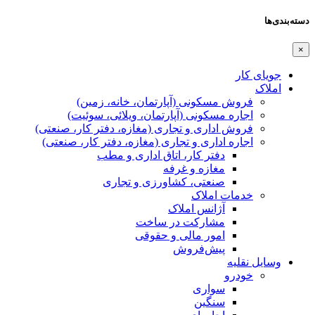
دسته‌بندی‌ها
×
جویای کار
املاک
فروش مسکونی (آپارتمان، خانه، زمین)
اجاره مسکونی (آپارتمان، ویلائی، سوئیت)
فروش اداری و تجاری (مغازه، دفتر کار، صنعتی)
اجاره اداری و تجاری (مغازه، دفتر کار، صنعتی)
دفتر کار، اتاق اداری و مطب
مغازه و غرفه
صنعتی،‌ کشاورزی و تجاری
خدمات املاک
آژانس املاک
مشارکت در ساخت
امور مالی و حقوقی
پیش‌فروش
وسایل نقلیه
خودرو
سواری
سنگین