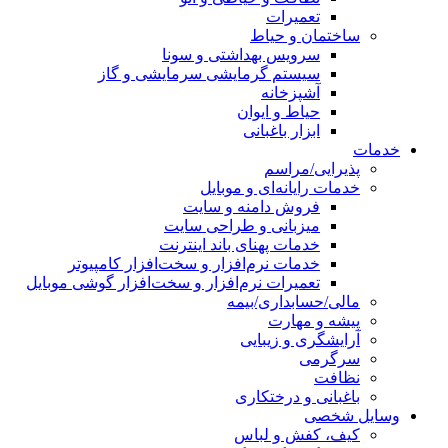
تعمیرات
ساختمان و حیاط
سرویس بهداشتی و سونا
سیستم گرمایشی سرمایشی و گاز
آشپزخانه
حیاط و ایوان
ابزار باغبانی
خدمات
پذیرایی/مراسم
خدمات رایانه‌ای و موبایل
فروش دامنه و سایت
میزبانی و طراحی سایت
خدمات پهنای باند اینترنت
خدمات نرم‌افزار و سخت‌افزار کامپیوتر
تعمیرات نرم‌افزار و سخت‌افزار گوشی موبایل
مالی/حسابداری/بیمه
پیشه و مهارت
آرایشگری و زیبایی
سرگرمی
نظافت
باغبانی و درختکاری
وسایل شخصی
کیف، کفش و لباس